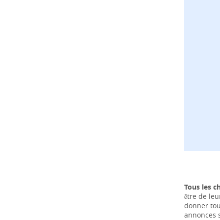
Tous les c
être de leu
donner tou
annonces s