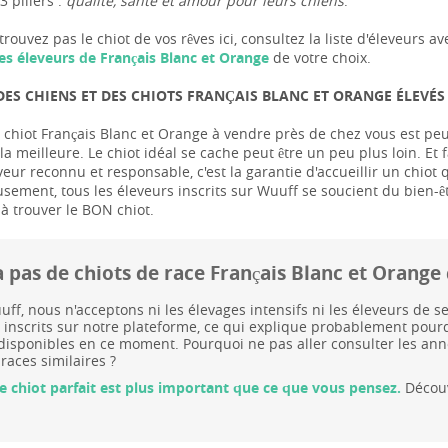
3 piliers :
qualité, santé et amour pour leurs chiens
.
trouvez pas le chiot de vos rêves ici, consultez la liste d'éleveur
es éleveurs de Français Blanc et Orange
de votre choix.
DES CHIENS ET DES CHIOTS FRANÇAIS BLANC ET ORANGE ÉLEVÉS
 chiot Français Blanc et Orange à vendre près de chez vous est peut-
a meilleure. Le chiot idéal se cache peut être un peu plus loin. Et f
veur reconnu et responsable, c'est la garantie d'accueillir un chiot
usement, tous les éleveurs inscrits sur Wuuff se soucient du bien-ê
 à trouver le BON chiot.
 a pas de chiots de race Français Blanc et Oran
ff, nous n'acceptons ni les élevages intensifs ni les éleveurs de
 inscrits sur notre plateforme, ce qui explique probablement pourqu
isponibles en ce moment. Pourquoi ne pas aller consulter les an
 races similaires ?
le chiot parfait est plus important que ce que vous pensez.
Découv