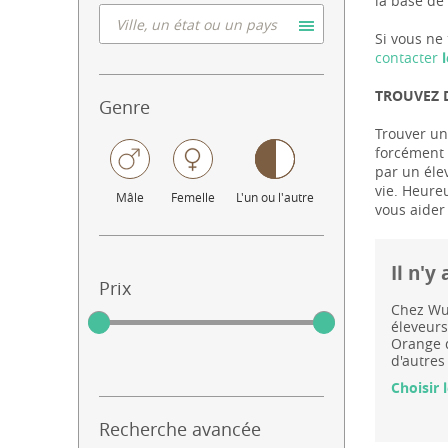
la base de 
Si vous ne 
contacter
l
TROUVEZ 
Genre
Trouver un
forcément l
par un éle
vie. Heure
Mâle
Femelle
L'un ou l'autre
vous aider
Il n'y
Prix
Chez Wuu
éleveurs
Orange d
d'autres
Choisir 
Recherche avancée