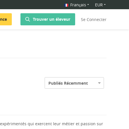
Français
EUR
once
Trouver un éleveur
Se Connecter
Publiés Récemment
expérimentés qui exercent leur métier et passion sur