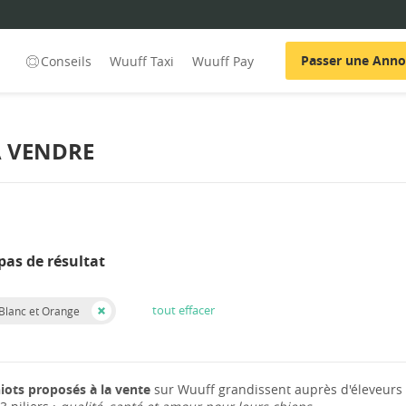
Passer une Ann
Conseils
Wuuff Taxi
Wuuff Pay
À VENDRE
pas de résultat
tout effacer
 Blanc et Orange
iots proposés à la vente
sur Wuuff grandissent auprès d'éleveurs 