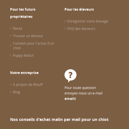
Pour les futurs
Pour les éleveurs
propriétaires
Enregistrer votre élevage
Races
FAQ des éleveurs
Trouver un éleveur
Conseils pour l'achat d'un
chiot
Puppy Match
Notre entreprise
A propos de Wuuff
Pour toute question
Blog
envoyez-nous un e-mail
emailt
Nos conseils d'achat malin par mail pour un chiot