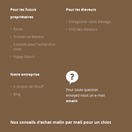
Pour les futurs
Pour les éleveurs
propriétaires
Enregistrer votre élevage
Races
FAQ des éleveurs
Trouver un éleveur
Conseils pour l'achat d'un
chiot
Puppy Match
Notre entreprise
A propos de Wuuff
Pour toute question
Blog
envoyez-nous un e-mail
emailt
Nos conseils d'achat malin par mail pour un chiot