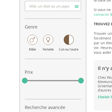
la base de 
Si vous ne 
contacter
l
TROUVEZ 
Genre
Trouver un
forcément l
par un éle
vie. Heure
Mâle
Femelle
L'un ou l'autre
vous aider
Il n'
Prix
Chez Wuu
éleveurs
Groenlan
d'autres
Choisir 
Recherche avancée