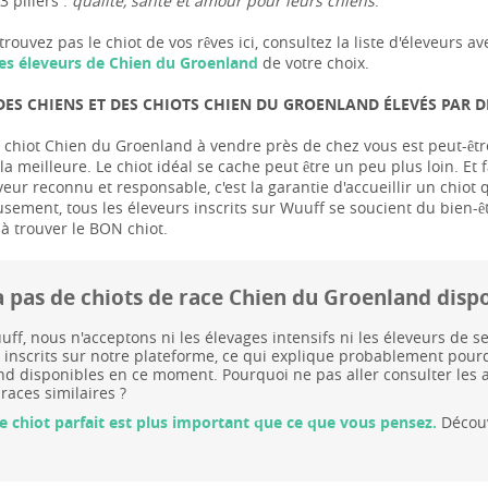
3 piliers :
qualité, santé et amour pour leurs chiens
.
trouvez pas le chiot de vos rêves ici, consultez la liste d'éleveur
es éleveurs de Chien du Groenland
de votre choix.
DES CHIENS ET DES CHIOTS CHIEN DU GROENLAND ÉLEVÉS PAR 
 chiot Chien du Groenland à vendre près de chez vous est peut-être 
a meilleure. Le chiot idéal se cache peut être un peu plus loin. Et f
veur reconnu et responsable, c'est la garantie d'accueillir un chiot
usement, tous les éleveurs inscrits sur Wuuff se soucient du bien-ê
 à trouver le BON chiot.
y a pas de chiots de race Chien du Groenland dis
ff, nous n'acceptons ni les élevages intensifs ni les éleveurs de
 inscrits sur notre plateforme, ce qui explique probablement pourq
d disponibles en ce moment. Pourquoi ne pas aller consulter les
 races similaires ?
le chiot parfait est plus important que ce que vous pensez.
Découv