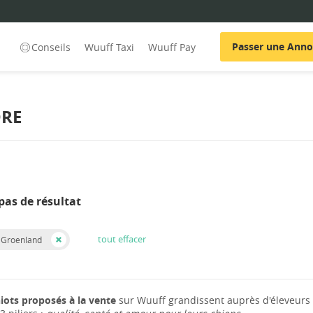
Passer une Ann
Conseils
Wuuff Taxi
Wuuff Pay
DRE
pas de résultat
tout effacer
 Groenland
iots proposés à la vente
sur Wuuff grandissent auprès d'éleveurs 