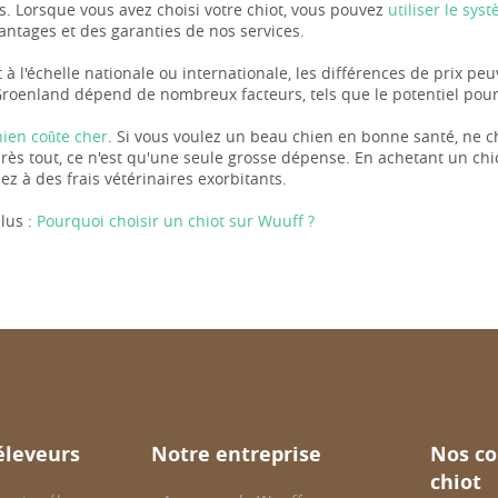
s. Lorsque vous avez choisi votre chiot, vous pouvez
utiliser le sy
vantages et des garanties de nos services.
 à l'échelle nationale ou internationale, les différences de prix pe
roenland dépend de nombreux facteurs, tels que le potentiel pour l
hien coûte cher
. Si vous voulez un beau chien en bonne santé, ne c
près tout, ce n'est qu'une seule grosse dépense. En achetant un ch
z à des frais vétérinaires exorbitants.
lus :
Pourquoi choisir un chiot sur Wuuff ?
éleveurs
Notre entreprise
Nos co
chiot