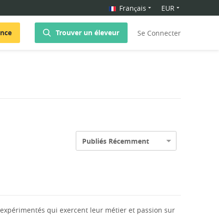
Français
EUR
once
Trouver un éleveur
Se Connecter
Publiés Récemment
expérimentés qui exercent leur métier et passion sur