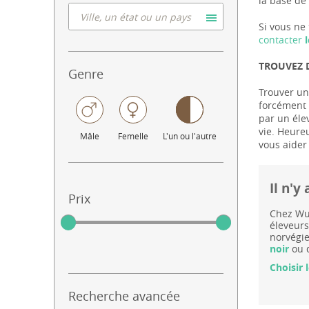
la base de 
Si vous ne 
contacter
l
TROUVEZ D
Genre
Trouver un 
forcément l
par un éle
vie. Heure
Mâle
Femelle
L'un ou l'autre
vous aider
Il n'y
Prix
Chez Wuu
éleveurs
norvégie
noir
ou d
Choisir 
Recherche avancée