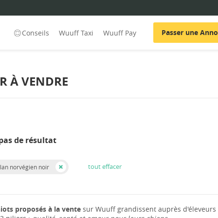
Passer une Ann
Conseils
Wuuff Taxi
Wuuff Pay
R À VENDRE
pas de résultat
tout effacer
lan norvégien noir
iots proposés à la vente
sur Wuuff grandissent auprès d'éleveurs 