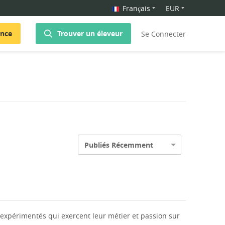
Français
EUR
once
Trouver un éleveur
Se Connecter
Publiés Récemment
expérimentés qui exercent leur métier et passion sur