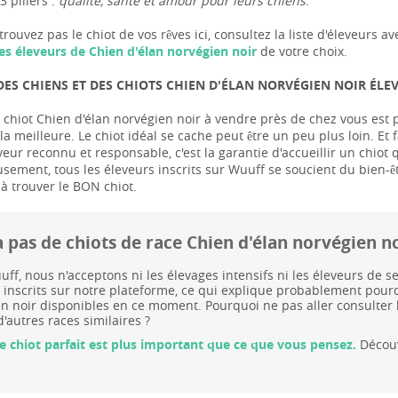
3 piliers :
qualité, santé et amour pour leurs chiens
.
trouvez pas le chiot de vos rêves ici, consultez la liste d'éleveur
es éleveurs de Chien d'élan norvégien noir
de votre choix.
ES CHIENS ET DES CHIOTS CHIEN D'ÉLAN NORVÉGIEN NOIR ÉLE
chiot Chien d'élan norvégien noir à vendre près de chez vous est pe
a meilleure. Le chiot idéal se cache peut être un peu plus loin. Et f
veur reconnu et responsable, c'est la garantie d'accueillir un chiot
usement, tous les éleveurs inscrits sur Wuuff se soucient du bien-ê
 à trouver le BON chiot.
 a pas de chiots de race Chien d'élan norvégien
ff, nous n'acceptons ni les élevages intensifs ni les éleveurs de
 inscrits sur notre plateforme, ce qui explique probablement pourqu
n noir disponibles en ce moment. Pourquoi ne pas aller consulter
'autres races similaires ?
le chiot parfait est plus important que ce que vous pensez.
Découv