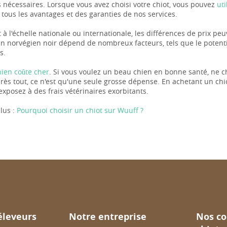
nécessaires. Lorsque vous avez choisi votre chiot, vous pouvez
ut
 tous les avantages et des garanties de nos services.
 à l'échelle nationale ou internationale, les différences de prix pe
an norvégien noir dépend de nombreux facteurs, tels que le potenti
s.
hien coûte cher
. Si vous voulez un beau chien en bonne santé, ne c
près tout, ce n'est qu'une seule grosse dépense. En achetant un chi
exposez à des frais vétérinaires exorbitants.
lus :
Pourquoi choisir un chiot sur Wuuff ?
éleveurs
Notre entreprise
Nos co