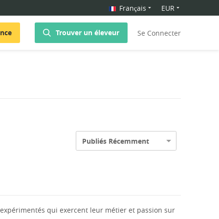
Français
EUR
once
Trouver un éleveur
Se Connecter
Publiés Récemment
expérimentés qui exercent leur métier et passion sur