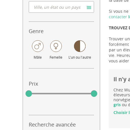
la base de 
Si vous ne 
contacter
l
TROUVEZ D
Genre
Trouver un 
forcément l
par un éle
vie. Heure
Mâle
Femelle
L'un ou l'autre
vous aider
Il n'y
Prix
Chez Wuu
éleveurs
norvégie
gris
ou d
Choisir 
Recherche avancée