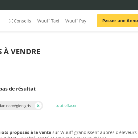
Passer une Ann
Conseils
Wuuff Taxi
Wuuff Pay
S À VENDRE
pas de résultat
tout effacer
lan norvégien gris
iots proposés à la vente
sur Wuuff grandissent auprès d'éleveurs 