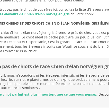
3 piliers :
qualité, santé et amour pour leurs chiens
.
trouvez pas le chiot de vos rêves ici, consultez la liste d'éleveur
es éleveurs de Chien d'élan norvégien gris
de votre choix.
ES CHIENS ET DES CHIOTS CHIEN D'ÉLAN NORVÉGIEN GRIS ÉLE
chiot Chien d'élan norvégien gris à vendre près de chez vous est pe
a meilleure. Le chiot idéal se cache peut être un peu plus loin. Et f
veur reconnu et responsable, c'est la garantie d'accueillir un chiot
usement, tous les éleveurs inscrits sur Wuuff se soucient du bien-ê
 à trouver le BON chiot.
 a pas de chiots de race Chien d'élan norvégien 
ff, nous n'acceptons ni les élevages intensifs ni les éleveurs de
 inscrits sur notre plateforme, ce qui explique probablement pourqu
n gris disponibles en ce moment. Pourquoi ne pas aller consulter
'autres races similaires ?
le chiot parfait est plus important que ce que vous pensez.
Découv