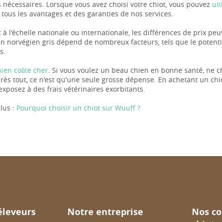
nécessaires. Lorsque vous avez choisi votre chiot, vous pouvez
ut
 tous les avantages et des garanties de nos services.
 à l'échelle nationale ou internationale, les différences de prix pe
an norvégien gris dépend de nombreux facteurs, tels que le potentie
s.
hien coûte cher
. Si vous voulez un beau chien en bonne santé, ne c
près tout, ce n'est qu'une seule grosse dépense. En achetant un chi
exposez à des frais vétérinaires exorbitants.
lus :
Pourquoi choisir un chiot sur Wuuff ?
éleveurs
Notre entreprise
Nos co