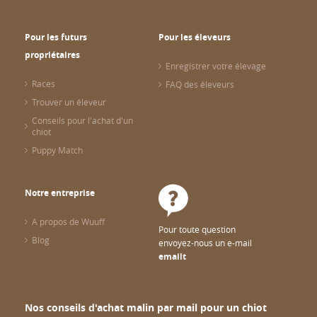
Pour les futurs
Pour les éleveurs
propriétaires
Enregistrer votre élevage
Races
FAQ des éleveurs
Trouver un éleveur
Conseils pour l'achat d'un
chiot
Puppy Match
Notre entreprise
A propos de Wuuff
Pour toute question
Blog
envoyez-nous un e-mail
emailt
Nos conseils d'achat malin par mail pour un chiot