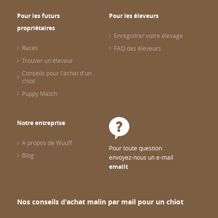
Pour les futurs
Pour les éleveurs
propriétaires
Enregistrer votre élevage
Races
FAQ des éleveurs
Trouver un éleveur
Conseils pour l'achat d'un
chiot
Puppy Match
Notre entreprise
A propos de Wuuff
Pour toute question
Blog
envoyez-nous un e-mail
emailt
Nos conseils d'achat malin par mail pour un chiot