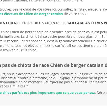
3 piliers :
qualité, santé et amour pour leurs chiens
.
trouvez pas le chiot de vos rêves ici, consultez la liste d'éleveur
es éleveurs de Chien de berger catalan
de votre choix.
ES CHIENS ET DES CHIOTS CHIEN DE BERGER CATALAN ÉLEVÉS 
 chiot Chien de berger catalan à vendre près de chez vous est peut-ê
a meilleure. Le chiot idéal se cache peut être un peu plus loin. Et f
veur reconnu et responsable, c'est la garantie d'accueillir un chiot
usement, tous les éleveurs inscrits sur Wuuff se soucient du bien-ê
 à trouver le BON chiot.
 a pas de chiots de race Chien de berger catala
ff, nous n'acceptons ni les élevages intensifs ni les éleveurs de
 inscrits sur notre plateforme, ce qui explique probablement pourq
disponibles en ce moment. Pourquoi ne pas aller consulter les an
 races similaires ?
le chiot parfait est plus important que ce que vous pensez.
Découv