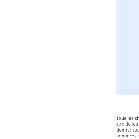
Tous les c
être de leu
donner tou
annonces s