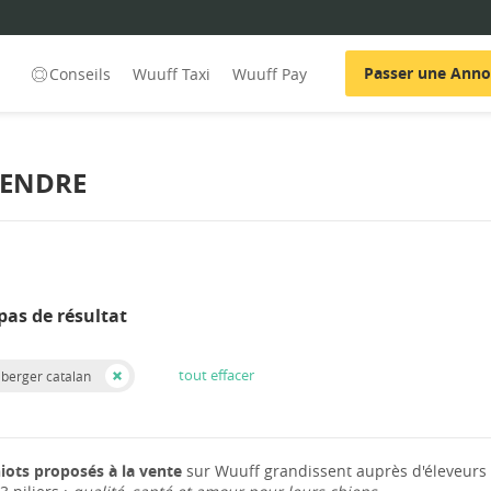
Passer une Ann
Conseils
Wuuff Taxi
Wuuff Pay
VENDRE
pas de résultat
tout effacer
 berger catalan
iots proposés à la vente
sur Wuuff grandissent auprès d'éleveurs 