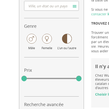
la base de 
Si vous ne 
contacter
l
TROUVEZ D
Genre
Trouver un
forcément l
par un éle
vie. Heure
Mâle
Femelle
L'un ou l'autre
vous aider
Il n'y
Prix
Chez Wuu
éleveurs
catalan 
d'autres
Choisir 
Recherche avancée