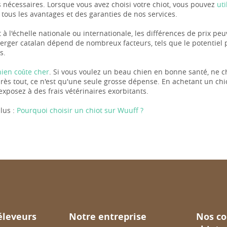
nécessaires. Lorsque vous avez choisi votre chiot, vous pouvez
ut
 tous les avantages et des garanties de nos services.
 à l'échelle nationale ou internationale, les différences de prix pe
erger catalan dépend de nombreux facteurs, tels que le potentiel p
s.
hien coûte cher
. Si vous voulez un beau chien en bonne santé, ne c
près tout, ce n'est qu'une seule grosse dépense. En achetant un chi
exposez à des frais vétérinaires exorbitants.
lus :
Pourquoi choisir un chiot sur Wuuff ?
éleveurs
Notre entreprise
Nos co