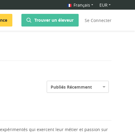
Français
EUR
once
Trouver un éleveur
Se Connecter
Publiés Récemment
expérimentés qui exercent leur métier et passion sur