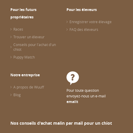
Pour les futurs
Pour les éleveurs
propriétaires
Enregistrer votre élevage
Races
FAQ des éleveurs
Trouver un éleveur
Conseils pour l'achat d'un
chiot
Puppy Match
Notre entreprise
A propos de Wuuff
Pour toute question
Blog
envoyez-nous un e-mail
emailt
Nos conseils d'achat malin par mail pour un chiot