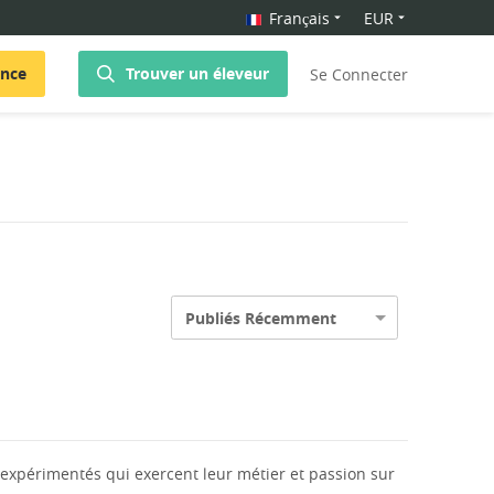
Français
EUR
once
Trouver un éleveur
Se Connecter
Publiés Récemment
expérimentés qui exercent leur métier et passion sur