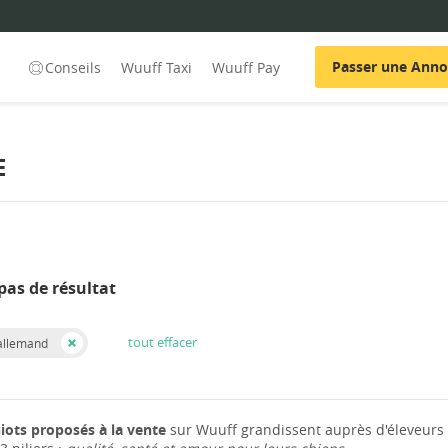
Passer une Ann
Conseils
Wuuff Taxi
Wuuff Pay
E
pas de résultat
tout effacer
allemand
iots proposés à la vente
sur Wuuff grandissent auprès d'éleveurs 