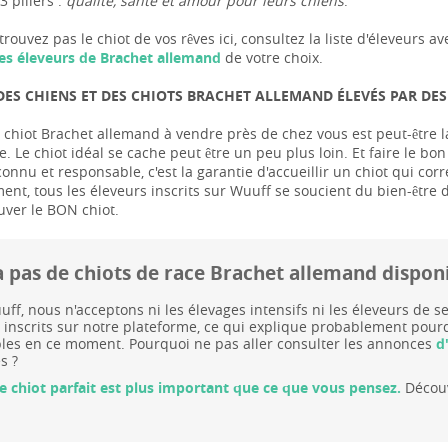
3 piliers :
qualité, santé et amour pour leurs chiens
.
trouvez pas le chiot de vos rêves ici, consultez la liste d'éleveur
es éleveurs de Brachet allemand
de votre choix.
DES CHIENS ET DES CHIOTS BRACHET ALLEMAND ÉLEVÉS PAR DE
 chiot Brachet allemand à vendre près de chez vous est peut-être la
e. Le chiot idéal se cache peut être un peu plus loin. Et faire le bon
onnu et responsable, c'est la garantie d'accueillir un chiot qui co
nt, tous les éleveurs inscrits sur Wuuff se soucient du bien-être 
uver le BON chiot.
y a pas de chiots de race Brachet allemand dispo
ff, nous n'acceptons ni les élevages intensifs ni les éleveurs de
 inscrits sur notre plateforme, ce qui explique probablement pourq
les en ce moment. Pourquoi ne pas aller consulter les annonces
d
s ?
le chiot parfait est plus important que ce que vous pensez.
Découv