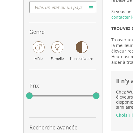
la base de 
Si vous ne 
contacter
l
TROUVEZ 
Genre
Trouver un
la meilleur
éleveur rec
Heureuseme
Mâle
Femelle
L'un ou l'autre
aider à tro
Il n'
Prix
Chez Wuu
éleveurs
disponib
similaire
Choisir 
Recherche avancée