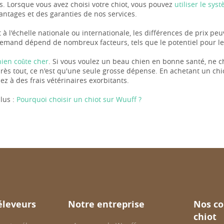
s. Lorsque vous avez choisi votre chiot, vous pouvez
utiliser le sy
vantages et des garanties de nos services.
 à l'échelle nationale ou internationale, les différences de prix pe
lemand dépend de nombreux facteurs, tels que le potentiel pour les
hien coûte cher
. Si vous voulez un beau chien en bonne santé, ne c
près tout, ce n'est qu'une seule grosse dépense. En achetant un ch
z à des frais vétérinaires exorbitants.
lus :
Pourquoi choisir un chiot sur Wuuff ?
éleveurs
Notre entreprise
Nos co
chiot