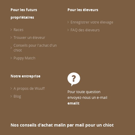
Pour les futurs
Pour les éleveurs
propriétaires
Enregistrer votre élevage
Races
FAQ des éleveurs
Trouver un éleveur
Conseils pour l'achat d'un
chiot
Puppy Match
Notre entreprise
A propos de Wuuff
Pour toute question
Blog
envoyez-nous un e-mail
emailt
Nos conseils d'achat malin par mail pour un chiot