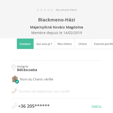
Pas encore d'avis
Blackmeno-Házi
Majernyikné Kovács Magdolna
Membre depuis le
14/02/2019
Contact
Qui suis-je ?
Nos chiens
Chiots
Futures porté
Hongrie
Békéscsaba
Nom du Chenil: vérifié
Numéro de téléphone: non vérifié
+36 205******
Aperçu