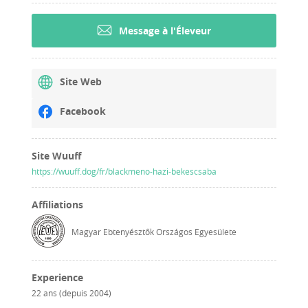
Message à l'Éleveur
Site Web
Facebook
Site Wuuff
https://wuuff.dog/fr/blackmeno-hazi-bekescsaba
Affiliations
Magyar Ebtenyésztők Országos Egyesülete
Experience
22 ans (depuis 2004)