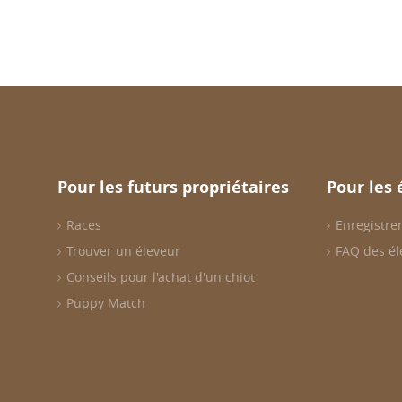
Pour les futurs propriétaires
Pour les 
Races
Enregistrer
Trouver un éleveur
FAQ des él
Conseils pour l'achat d'un chiot
Puppy Match