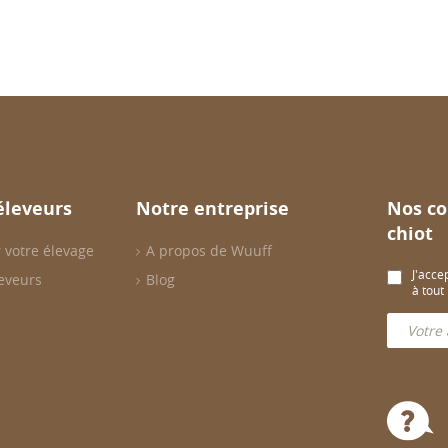
éleveurs
Notre entreprise
Nos co
chiot
 votre élevage
A propos de Wuuff
J'acce
eveurs
Blog
à tou