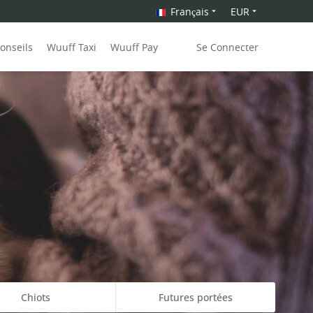
Français
EUR
onseils
Wuuff Taxi
Wuuff Pay
Se Connecter
Chiots
Futures portées