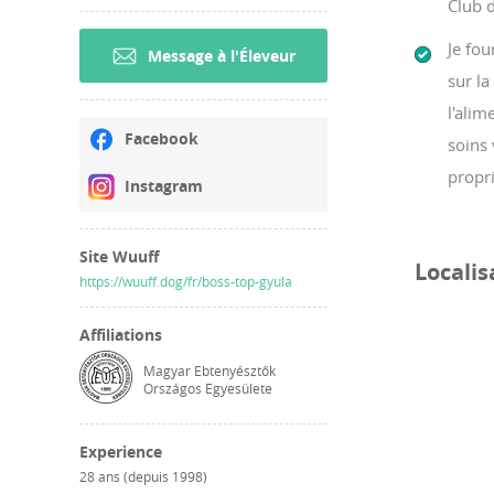
Club d
Je fou
Message à l'Éleveur
sur la
l'alim
Facebook
soins 
propri
Instagram
Site Wuuff
Localis
https://wuuff.dog/fr/boss-top-gyula
Affiliations
Magyar Ebtenyésztők
Országos Egyesülete
Experience
28 ans (depuis 1998)