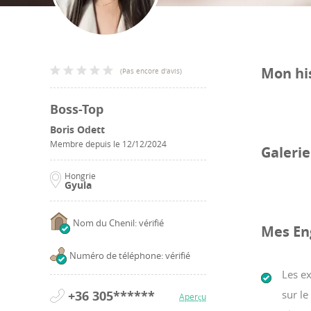
Mon hi
(
Pas encore d'avis
)
Boss-Top
Boris Odett
Membre depuis le
12/12/2024
Galeri
Hongrie
Gyula
Nom du Chenil: vérifié
Mes En
Numéro de téléphone: vérifié
Les e
+36 305******
sur le
Aperçu