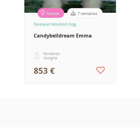
femelle
7 semaines
Pyrenean Mountain Dog
Candybelldream Emma
Kenderes
Hongrie
853 €