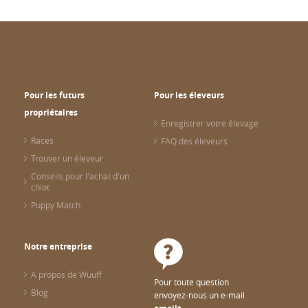
Pour les futurs
Pour les éleveurs
propriétaires
Enregistrer votre élevage
Races
FAQ des éleveurs
Trouver un éleveur
Conseils pour l'achat d'un
chiot
Puppy Match
Notre entreprise
A propos de Wuuff
Pour toute question
Blog
envoyez-nous un e-mail