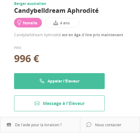
Berger australien
Candybelldream Aphrodité
femelle
4 ans
Candybelldream Aphrodité
est en âge d'être pris maintenant
PRIX
996 €
Appeler l'Éleveur
Message à l'Éleveur
De l'aide pour la livraison ?
Nous contacter