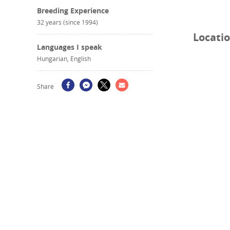
Breeding Experience
nőnek, fej
32 years (since 1994)
szabadban 
Locati
Költözésko
Languages I speak
féregtelen
Hungarian, English
családjaik
•••••••••••
Share