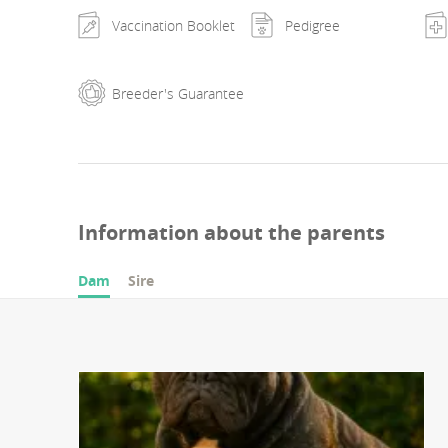
Vaccination Booklet
Pedigree
Breeder's Guarantee
Information about the parents
Dam
Sire