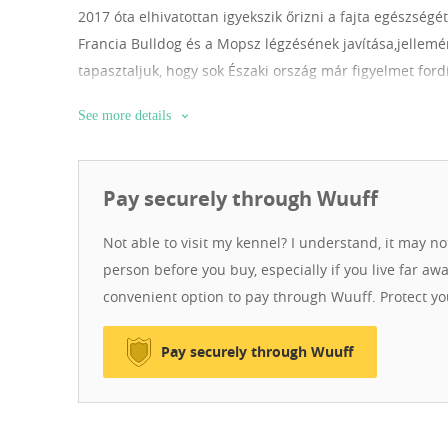
2017 óta elhivatottan igyekszik őrizni a fajta egészségé
Francia Bulldog és a Mopsz légzésének javítása,jellemé
tapasztaljuk, hogy sok Északi ország már figyelmet fordí
tettek ennek javítása érdekében, így néhány tenyésztő 
See more details
szeretnénk ezen az úton haladni tovább a kutyusainkka
Terrierekkel, ahol az egészség mellet a stabil idegrend
kutyusaink között.Hosszú távra tervezünk veletek, mi a
Pay securely through Wuuff
10 évre,Ti pedig a bizalmatokat.Minden kiskutyánkat n
kapcsolattartás,bármikor elértek, akár kérdésetek van, v
Not able to visit my kennel? I understand, it may n
a kutyusotokról. Gyertek el, és ismerjétek meg az ált
person before you buy, especially if you live far aw
szellemiségét. Üdvözlettel: Karácsonyi Norbert kennel
convenient option to pay through Wuuff. Protect y
Pay securely through Wuuff