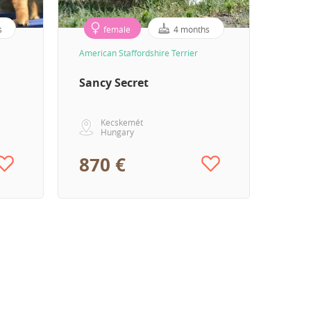
s
female
4 months
American Staffordshire Terrier
Sancy Secret
Kecskemét
Hungary
870 €