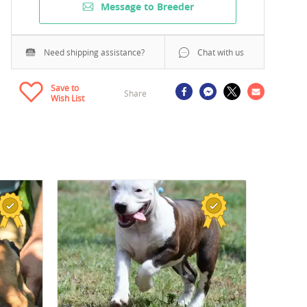
Message to Breeder
Need shipping assistance?
Chat with us
Save to
Share
Wish List