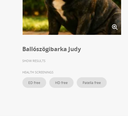
Ballószögibarka Judy
SHOW RESULTS
HEALTH SCREENINGS
ED free
HD free
Patella free