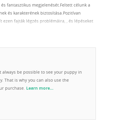
t és fantasztikus megjelenését.Feltett célunk a
nek és karakterének biztosítása.Pozitívan
t ezen fajták légzés problémáira, , és lépéseket
társammal mi is beálltunk a sorba, és
l. Nincs ez másképp az Amerika Staffordshire
szer és a familiáris mentalitás dominál a
 kincsünket adjuk a kezetekbe, társat minimum
yomon követjük, fontos a folyamatos
agy tanácsot kértek, akár egy cuki fotót küldtök
ot always be possible to see your puppy in
alam megálmodott kennelt és a Christmas Dragons
ay. That is why you can also use the
tulajdonos
our purchase.
Learn more…