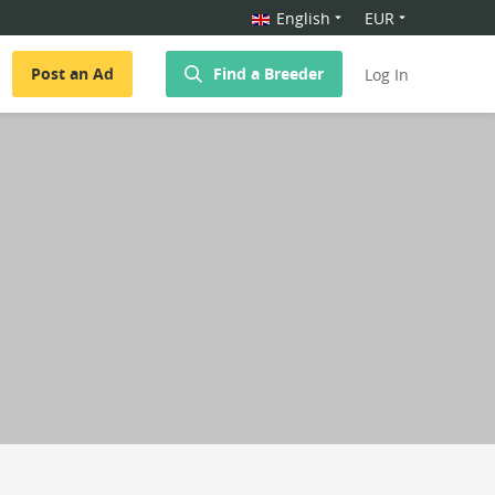
English
EUR
Post an Ad
Find a Breeder
Log In