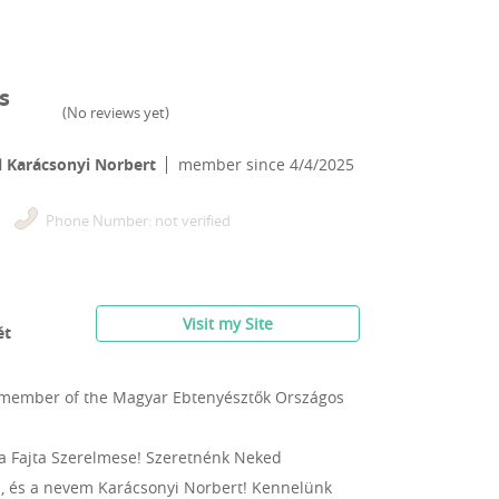
s
(
No reviews yet
)
 Karácsonyi Norbert
member since
4/4/2025
Phone Number: not verified
Visit my Site
ét
 member of the Magyar Ebtenyésztők Országos
a Fajta Szerelmese! Szeretnénk Neked
, és a nevem Karácsonyi Norbert! Kennelünk