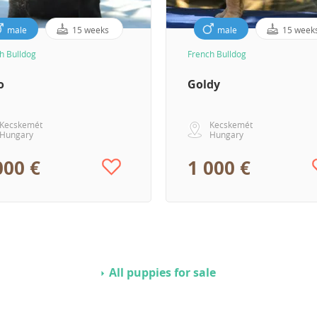
male
15 weeks
male
15 week
h Bulldog
French Bulldog
o
Goldy
Kecskemét
Kecskemét
Hungary
Hungary
000 €
1 000 €
All puppies for sale