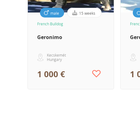
male
15 weeks
French Bulldog
Frenc
Geronimo
Ger
Kecskemét
Hungary
1 000 €
1 