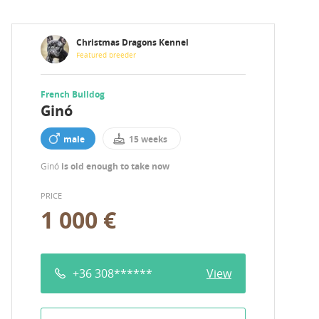
Christmas Dragons Kennel
Featured breeder
French Bulldog
Ginó
male
15 weeks
Ginó
is old enough to take now
PRICE
1 000 €
+36 308******
View