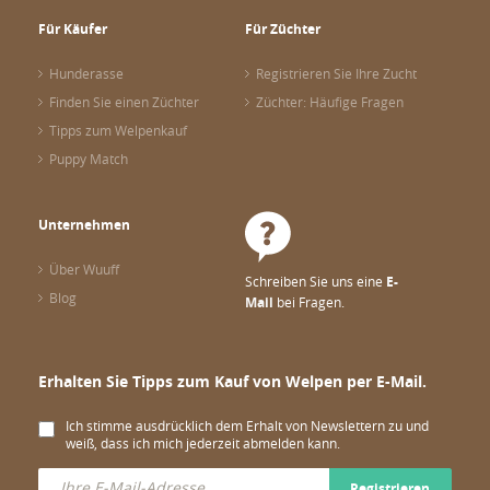
Für Käufer
Für Züchter
Hunderasse
Registrieren Sie Ihre Zucht
Finden Sie einen Züchter
Züchter: Häufige Fragen
Tipps zum Welpenkauf
Puppy Match
Unternehmen
Über Wuuff
Schreiben Sie uns eine
E-
Blog
Mail
bei Fragen.
Erhalten Sie Tipps zum Kauf von Welpen per E-Mail.
Ich stimme ausdrücklich dem Erhalt von Newslettern zu und
weiß, dass ich mich jederzeit abmelden kann.
Registrieren