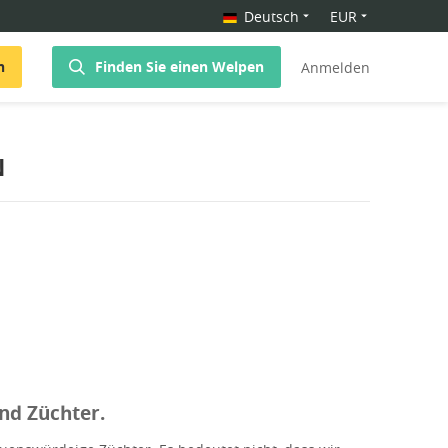
Deutsch
EUR
n
Finden Sie einen Welpen
Anmelden
N
nd Züchter.