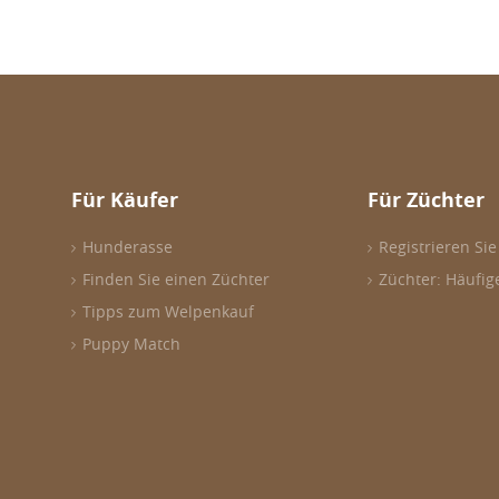
Für Käufer
Für Züchter
Hunderasse
Registrieren Sie
Finden Sie einen Züchter
Züchter: Häufig
Tipps zum Welpenkauf
Puppy Match