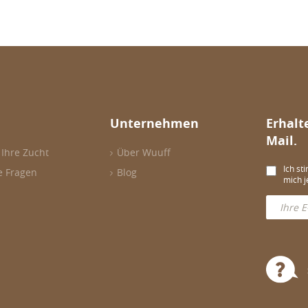
Unternehmen
Erhalt
Mail.
 Ihre Zucht
Über Wuuff
Ich st
e Fragen
Blog
mich j