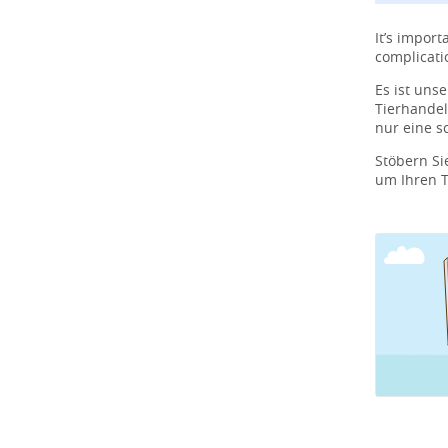
It’s import
complicati
Es ist uns
Tierhandel
nur eine s
Stöbern S
um Ihren 