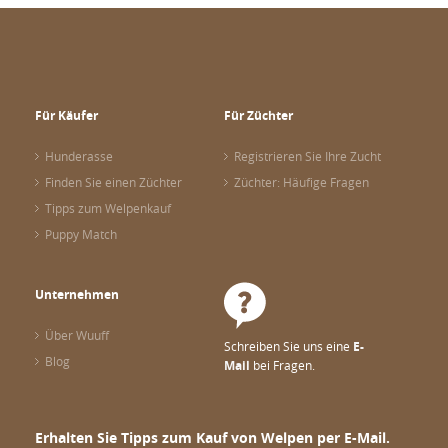
Für Käufer
Für Züchter
Hunderasse
Registrieren Sie Ihre Zucht
Finden Sie einen Züchter
Züchter: Häufige Fragen
Tipps zum Welpenkauf
Puppy Match
Unternehmen
Über Wuuff
Schreiben Sie uns eine
E-
Blog
Mail
bei Fragen.
Erhalten Sie Tipps zum Kauf von Welpen per E-Mail.