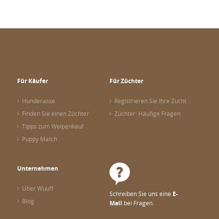
Für Käufer
Für Züchter
Hunderasse
Registrieren Sie Ihre Zucht
Finden Sie einen Züchter
Züchter: Häufige Fragen
Tipps zum Welpenkauf
Puppy Match
Unternehmen
Über Wuuff
Schreiben Sie uns eine
E-
Blog
Mail
bei Fragen.