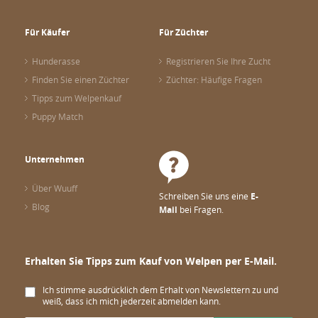
Für Käufer
Für Züchter
Hunderasse
Registrieren Sie Ihre Zucht
Finden Sie einen Züchter
Züchter: Häufige Fragen
Tipps zum Welpenkauf
Puppy Match
Unternehmen
Über Wuuff
Schreiben Sie uns eine
E-
Blog
Mail
bei Fragen.
Erhalten Sie Tipps zum Kauf von Welpen per E-Mail.
Ich stimme ausdrücklich dem Erhalt von Newslettern zu und
weiß, dass ich mich jederzeit abmelden kann.