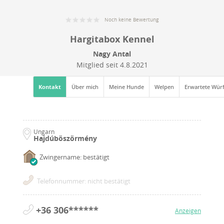
Noch keine Bewertung
Hargitabox Kennel
Nagy Antal
Mitglied seit
4.8.2021
Kontakt
Über mich
Meine Hunde
Welpen
Erwartete Wür
Ungarn
Hajdúböszörmény
Zwingername: bestätigt
Telefonnummer: nicht bestätigt
+36 306******
Anzeigen