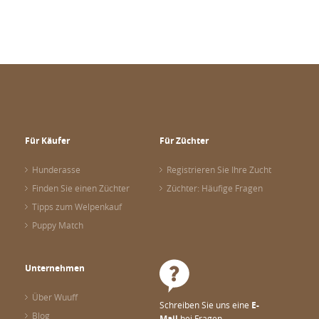
Für Käufer
Für Züchter
Hunderasse
Registrieren Sie Ihre Zucht
Finden Sie einen Züchter
Züchter: Häufige Fragen
Tipps zum Welpenkauf
Puppy Match
Unternehmen
Über Wuuff
Schreiben Sie uns eine
E-
Blog
Mail
bei Fragen.