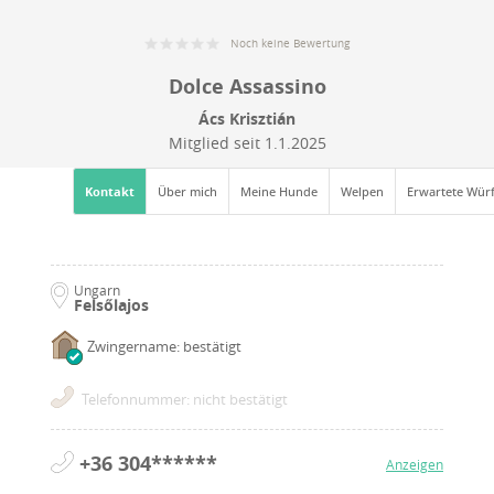
Noch keine Bewertung
Dolce Assassino
Ács Krisztián
Mitglied seit
1.1.2025
Kontakt
Über mich
Meine Hunde
Welpen
Erwartete Wür
Ungarn
Felsőlajos
Zwingername: bestätigt
Telefonnummer: nicht bestätigt
+36 304******
Anzeigen