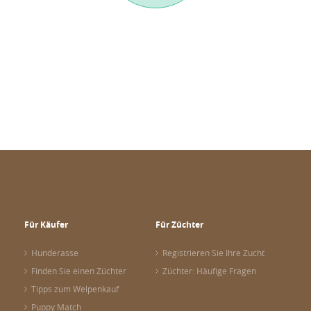
Für Käufer
Für Züchter
Hunderasse
Registrieren Sie Ihre Zucht
Finden Sie einen Züchter
Züchter: Häufige Fragen
Tipps zum Welpenkauf
Puppy Match