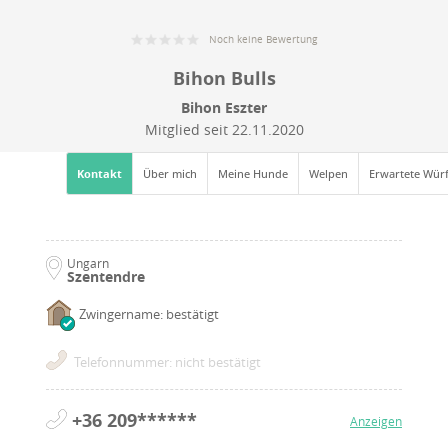
Noch keine Bewertung
Bihon Bulls
Bihon Eszter
Mitglied seit
22.11.2020
Kontakt
Über mich
Meine Hunde
Welpen
Erwartete Wür
Ungarn
Szentendre
Zwingername: bestätigt
Telefonnummer: nicht bestätigt
+36 209******
Anzeigen