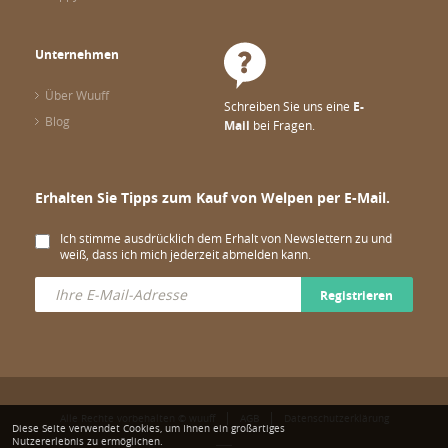
Unternehmen
Über Wuuff
Schreiben Sie uns eine
E-
Blog
Mail
bei Fragen.
Erhalten Sie Tipps zum Kauf von Welpen per E-Mail.
Ich stimme ausdrücklich dem Erhalt von Newslettern zu und
weiß, dass ich mich jederzeit abmelden kann.
Registrieren
Alle Rechte vorbehalten © wuuff
AGB
Datenschutzerklärung
Diese Seite verwendet Cookies, um Ihnen ein großartiges
Nutzererlebnis zu ermöglichen.