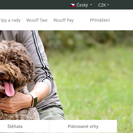
Český
CZK
Tipy a rady
Wuuff Taxi
Wuuff Pay
Přihlášení
Štěňata
Plánované vrhy