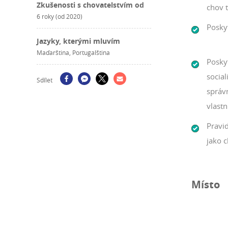
Zkušenosti s chovatelstvím od
chov 
6 roky (od 2020)
Posky
Jazyky, kterými mluvím
Maďarština, Portugalština
Posky
social
Sdílet
správ
vlastn
Pravi
jako c
Místo