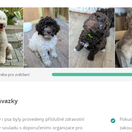
něte pro zvětšení
ávazky
 i psa byly provedeny příslušné zdravotní
Pokud
 v souladu s doporučeními organizace pro
zakou