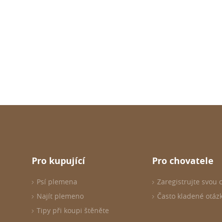
Pro kupující
Pro chovatele
Psí plemena
Zaregistrujte svou 
Najít plemeno
Často kladené otáz
Tipy při koupi štěněte