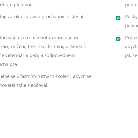
tohoto plemene.
podmí
tuji záruku zdraví u prodávaných štěňat.
Posky
povin
tnu zájemci o štěně informace o jeho
Prefer
izaci, cvičení, tréninku, krmení, očkování,
abych 
né veterinární péči, a zodpovědném
jak se 
ictví psa.
delně se účastním různých školení, abych se
hovatel stále zlepšoval.