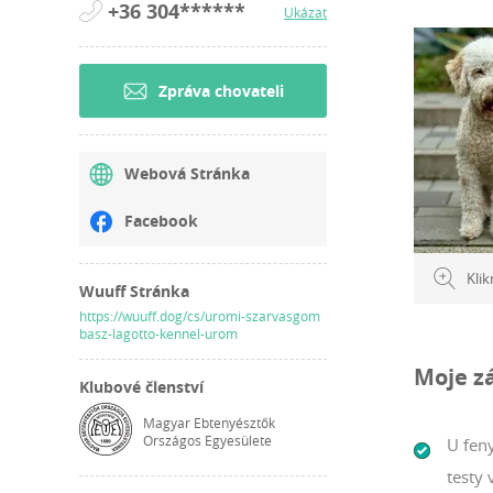
+36 304******
Ukázat
Zpráva chovateli
Webová Stránka
Facebook
Klik
Wuuff Stránka
https://wuuff.dog/cs/uromi-szarvasgom
basz-lagotto-kennel-urom
Moje z
Klubové členství
Magyar Ebtenyésztők
Országos Egyesülete
U feny
testy