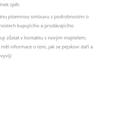
nek zpět.
tnu písemnou smlouvu s podrobnostmi o
nostech kupujícího a prodávajícího.
uji zůstat v kontaktu s novým majitelem,
měl informace o tom, jak se pejskovi daří a
vyvíjí.