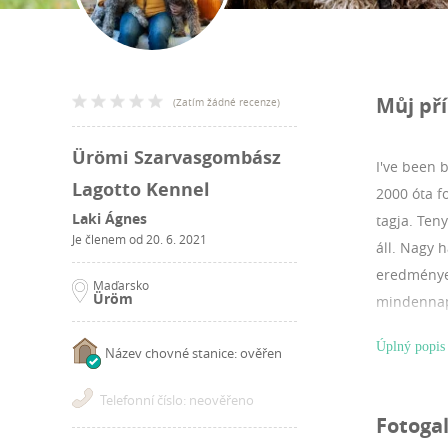
Můj př
(
Zatím žádné recenze
)
Ürömi Szarvasgombász
I've been 
Lagotto Kennel
2000 óta f
Laki Ágnes
tagja. Ten
Je členem od
20. 6. 2021
áll. Nagy 
eredmények
Maďarsko
Üröm
mindennapo
eredeti ad
Úplný popis
Název chovné stanice: ověřen
heteiben s
egészséges
Telefonní číslo: neověřeno
kiegyensúl
Fotogal