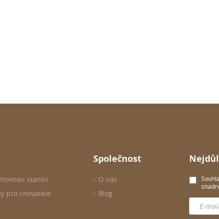
Společnost
Nejdůl
chovnou stanici
O nás
Souhla
snadno
ky pro chovatele
Blog