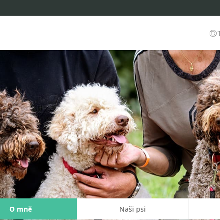
O mně
Naši psi