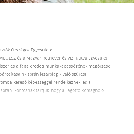
ztők Országos Egyesülete.
MEOESZ és a Magyar Retriever és Vízi Kutya Egyesület
ndszer és a fajta eredeti munkaképességének megőrzése
párosításaink során kizárólag kiváló szűrési
gomba-kereső képességgel rendelkeznek, és a
orán. Fontosnak tartjuk, hogy a Lagotto Romagnolo
 családi környezetben nevelkednek, ahol már életük első
cializációra, hogy kiegyensúlyozott, magabiztos és
enyésztett Lagotto Romagnolo hosszú távon egészséges,
unkakutya legyen.