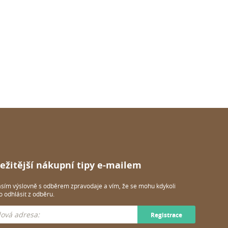
ežitější nákupní tipy e-mailem
sím výslovně s odběrem zpravodaje a vím, že se mohu kdykoli
 odhlásit z odběru.
Registrace