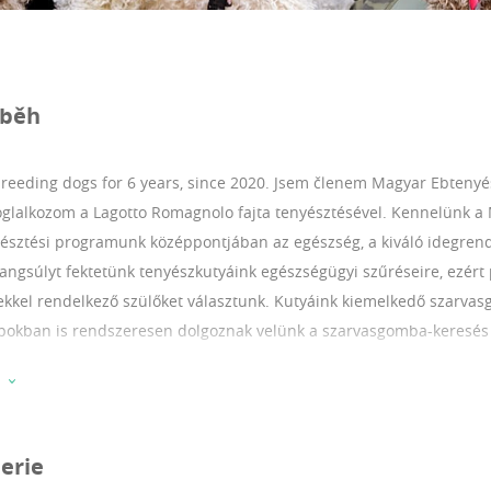
íběh
breeding dogs for 6 years, since 2020.
Jsem členem Magyar Ebtenyés
oglalkozom a Lagotto Romagnolo fajta tenyésztésével. Kennelünk a 
yésztési programunk középpontjában az egészség, a kiváló idegre
hangsúlyt fektetünk tenyészkutyáink egészségügyi szűréseire, ezért 
kel rendelkező szülőket választunk. Kutyáink kiemelkedő szarvas
kban is rendszeresen dolgoznak velünk a szarvasgomba-keresés s
ottságait és munkaszeretetét megőrizzük. Kölykeink szeretetteljes,
okféle pozitív élményt szereznek. Nagy gondot fordítunk a korai szo
 kutyák kerüljenek új otthonukba. Célunk, hogy minden általunk t
yozott és szerethető családtag, valamint – igény szerint – kiváló m
erie