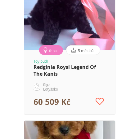
fena
5 měsíců
Toy pudl
Redginia Roysl Legend Of
The Kanis
Riga
Lotyšsko
60 509 Kč