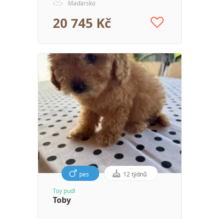
Maďarsko
20 745 Kč
pes
12 týdnů
Toy pudl
Toby