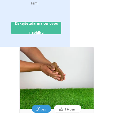
tam!
Získejte zdarma cenovou
nabídku
pes
1 týden