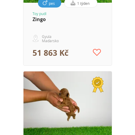
pes
1 týden
Toy pudl
Zingo
Gyula
Maďarsko
51 863 Kč