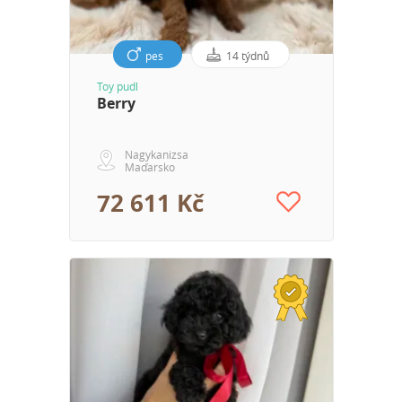
pes
14 týdnů
Toy pudl
Berry
Nagykanizsa
Maďarsko
72 611 Kč