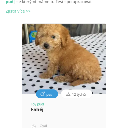
pudl
, se kterými máme tu čest spolupracovat.
Zjistit více >>
pes
12 týdnů
Toy pudl
Fahéj
Gyál