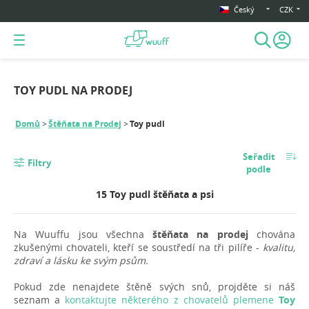
Český
CZK
TOY PUDL NA PRODEJ
Domů
Štěňata na Prodej
Toy pudl
Seřadit
Filtry
podle
15 Toy pudl štěňata a psi
Na Wuuffu jsou všechna
štěňata na prodej
chována
zkušenými chovateli, kteří se soustředí na tři pilíře -
kvalitu,
zdraví a lásku ke svým psům.
Pokud zde nenajdete štěně svých snů, projděte si náš
seznam a
kontaktujte některého z chovatelů plemene
Toy