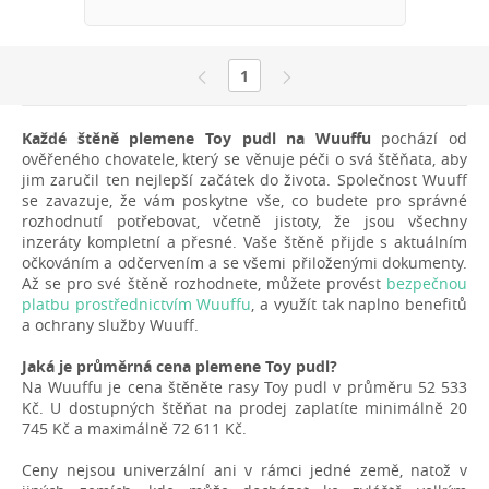
1
Každé štěně plemene Toy pudl na Wuuffu
pochází od
ověřeného chovatele, který se věnuje péči o svá štěňata, aby
jim zaručil ten nejlepší začátek do života. Společnost Wuuff
se zavazuje, že vám poskytne vše, co budete pro správné
rozhodnutí potřebovat, včetně jistoty, že jsou všechny
inzeráty kompletní a přesné. Vaše štěně přijde s aktuálním
očkováním a odčervením a se všemi přiloženými dokumenty.
Až se pro své štěně rozhodnete, můžete provést
bezpečnou
platbu prostřednictvím Wuuffu
, a využít tak naplno benefitů
a ochrany služby Wuuff.
Jaká je průměrná cena plemene Toy pudl?
Na Wuuffu je cena štěněte rasy Toy pudl v průměru 52 533
Kč. U dostupných štěňat na prodej zaplatíte minimálně 20
745 Kč a maximálně 72 611 Kč.
Ceny nejsou univerzální ani v rámci jedné země, natož v