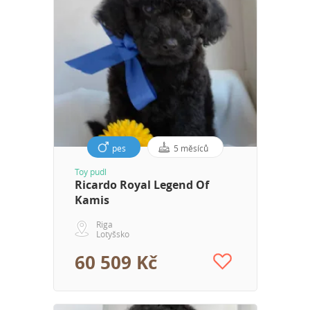
pes
5 měsíců
Toy pudl
Ricardo Royal Legend Of
Kamis
Riga
Lotyšsko
60 509 Kč