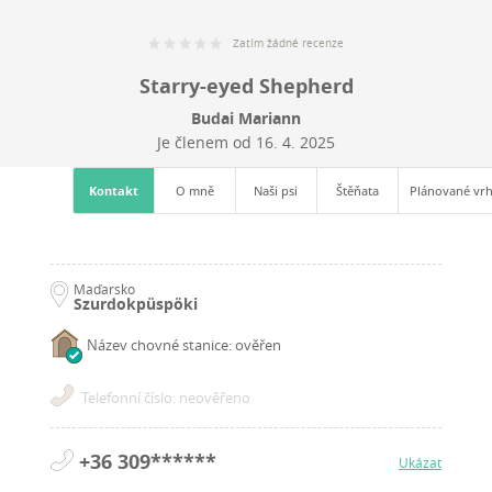
Zatím žádné recenze
Starry-eyed Shepherd
Budai Mariann
Je členem od
16. 4. 2025
Kontakt
O mně
Naši psi
Štěňata
Plánované vr
Maďarsko
Szurdokpüspöki
Název chovné stanice: ověřen
Telefonní číslo: neověřeno
+36 309******
Ukázat