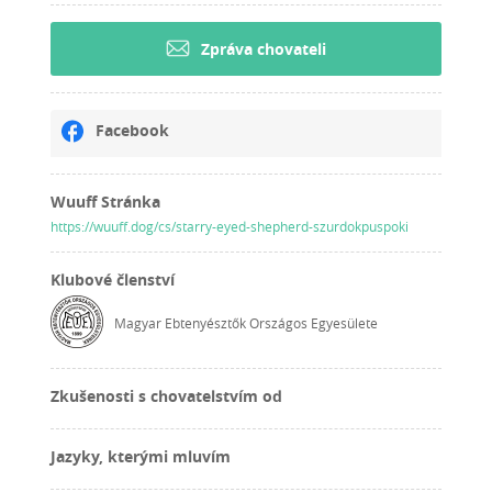
Zpráva chovateli
Facebook
Wuuff Stránka
https://wuuff.dog/cs/starry-eyed-shepherd-szurdokpuspoki
Klubové členství
Magyar Ebtenyésztők Országos Egyesülete
Zkušenosti s chovatelstvím od
Jazyky, kterými mluvím