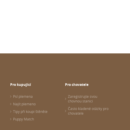
Pro kupující
Pro chovatele
Psí plemena
Zaregistrujte svou
chovnou stanici
Najít plemeno
Často kladené otázky pro
Tipy při koupi štěněte
chovatele
Puppy Match