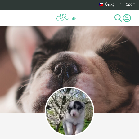
Český
CZK