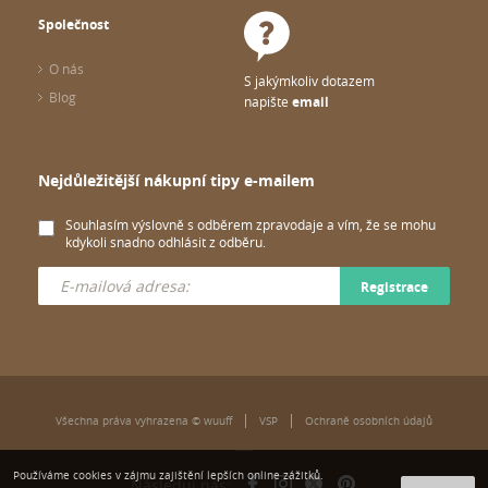
Společnost
O nás
S jakýmkoliv dotazem
Blog
napište
email
Nejdůležitější nákupní tipy e-mailem
Souhlasím výslovně s odběrem zpravodaje a vím, že se mohu
kdykoli snadno odhlásit z odběru.
Registrace
Všechna práva vyhrazena © wuuff
VSP
Ochraně osobních údajů
Používáme cookies v zájmu zajištění lepších online zážitků.
Následuj nás: