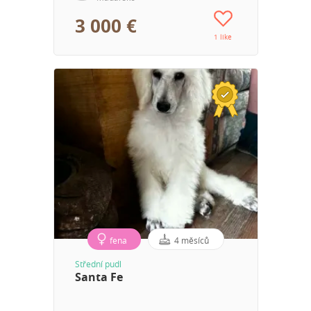
3 000 €
1 like
fena
4 měsíců
Střední pudl
Santa Fe