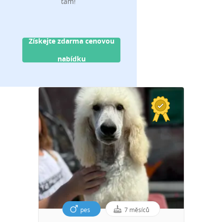
tam!
Získejte zdarma cenovou
nabídku
pes
7 měsíců