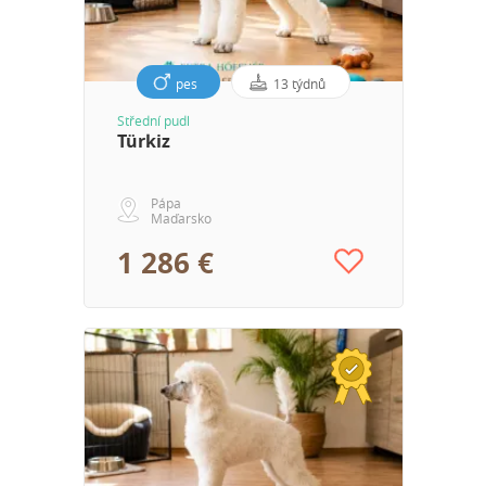
pes
13 týdnů
Střední pudl
Türkiz
Pápa
Maďarsko
1 286 €