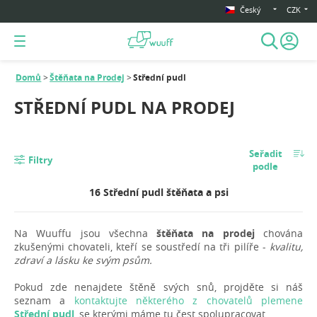
Český
CZK
Domů
Štěňata na Prodej
Střední pudl
STŘEDNÍ PUDL NA PRODEJ
Seřadit
Filtry
podle
16 Střední pudl štěňata a psi
Na Wuuffu jsou všechna
štěňata na prodej
chována
zkušenými chovateli, kteří se soustředí na tři pilíře -
kvalitu,
zdraví a lásku ke svým psům.
Pokud zde nenajdete štěně svých snů, projděte si náš
seznam a
kontaktujte některého z chovatelů plemene
Střední pudl
, se kterými máme tu čest spolupracovat.