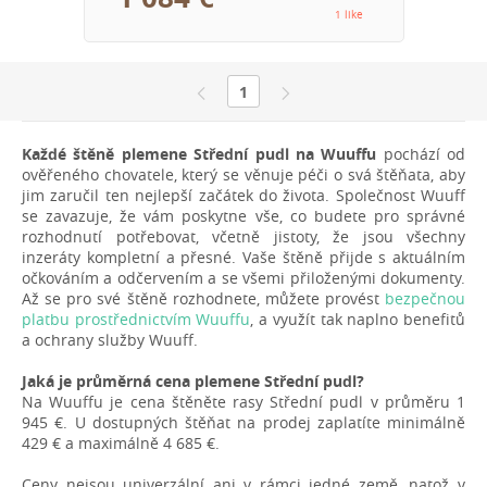
1 like
1
Každé štěně plemene Střední pudl na Wuuffu
pochází od
ověřeného chovatele, který se věnuje péči o svá štěňata, aby
jim zaručil ten nejlepší začátek do života. Společnost Wuuff
se zavazuje, že vám poskytne vše, co budete pro správné
rozhodnutí potřebovat, včetně jistoty, že jsou všechny
inzeráty kompletní a přesné. Vaše štěně přijde s aktuálním
očkováním a odčervením a se všemi přiloženými dokumenty.
Až se pro své štěně rozhodnete, můžete provést
bezpečnou
platbu prostřednictvím Wuuffu
, a využít tak naplno benefitů
a ochrany služby Wuuff.
Jaká je průměrná cena plemene Střední pudl?
Na Wuuffu je cena štěněte rasy Střední pudl v průměru 1
945 €. U dostupných štěňat na prodej zaplatíte minimálně
429 € a maximálně 4 685 €.
Ceny nejsou univerzální ani v rámci jedné země, natož v