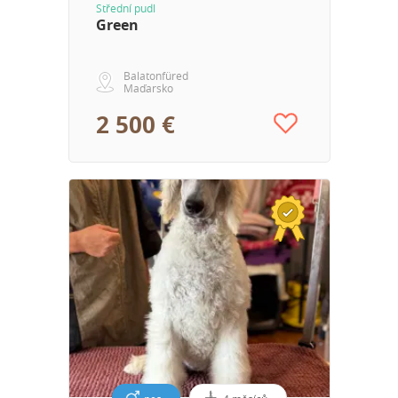
Střední pudl
Green
Balatonfüred
Maďarsko
2 500 €