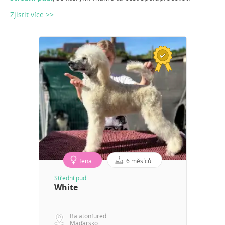
Zjistit více >>
fena
6 měsíců
Střední pudl
White
Balatonfüred
Maďarsko