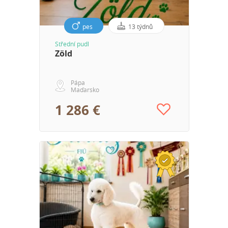
pes
13 týdnů
Střední pudl
Zöld
Pápa
Maďarsko
1 286 €