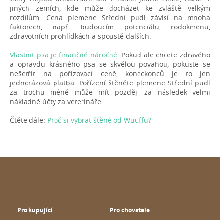
jiných zemích, kde může docházet ke zvláště velkým
rozdílům. Cena plemene Střední pudl závisí na mnoha
faktorech, např. budoucím potenciálu, rodokmenu,
zdravotních prohlídkách a spoustě dalších.
Vlastnit psa je finančně náročné
. Pokud ale chcete zdravého
a opravdu krásného psa se skvělou povahou, pokuste se
nešetřit na pořizovací ceně, koneckonců je to jen
jednorázová platba. Pořízení štěněte plemene Střední pudl
za trochu méně může mít později za následek velmi
nákladné účty za veterináře.
Čtěte dále:
Proč si vybrat štěně od Wuuffu?
Pro kupující
Pro chovatele