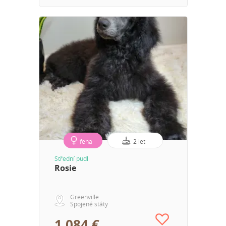
fena
2 let
Střední pudl
Rosie
Greenville
Spojené státy
1 084 €