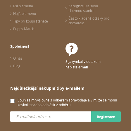
Psí plemena
Zaregistrujte svou
chovnou stanici
Najít plemeno
Často kladené otázky pro
Tipy při koupi štěněte
chovatele
Puppy Match
Společnost
O nás
S jakýmkoliv dotazem
Blog
napište
email
Nejdůležitější nákupní tipy e-mailem
Souhlasím výslovně s odběrem zpravodaje a vím, že se mohu
kdykoli snadno odhlásit z odběru.
Registrace