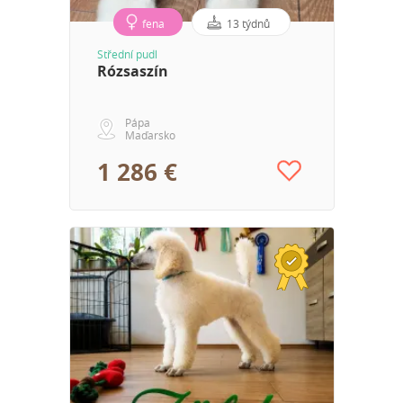
fena
13 týdnů
Střední pudl
Rózsaszín
Pápa
Maďarsko
1 286 €