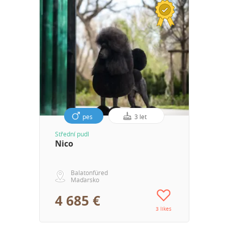
pes
3 let
Střední pudl
Nico
Balatonfüred
Maďarsko
4 685 €
3 likes