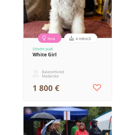
fena
4 měsíců
Střední pudl
White Girl
Balatonfüred
Maďarsko
1 800 €