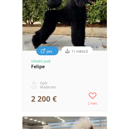
pes
11 měsíců
Střední pudl
Felipe
Győr
Maďarsko
2 200 €
2 likes