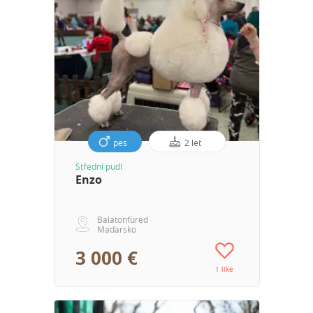
pes
2 let
Střední pudl
Enzo
Balatonfüred
Maďarsko
3 000 €
1 like