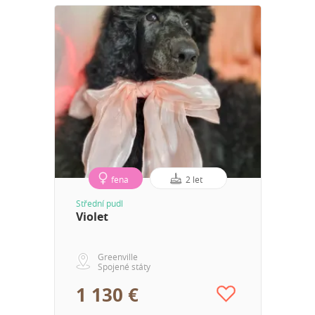
fena
2 let
Střední pudl
Violet
Greenville
Spojené státy
1 130 €