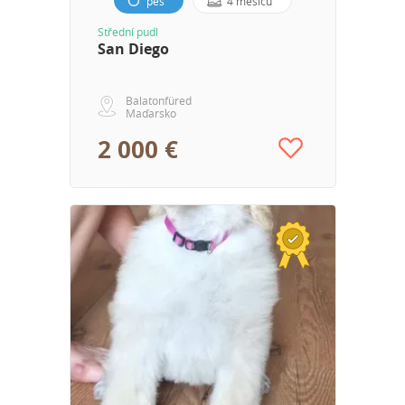
pes
4 měsíců
Střední pudl
San Diego
Balatonfüred
Maďarsko
2 000 €