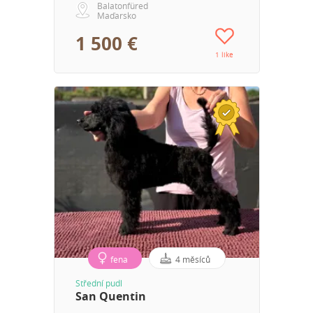
Balatonfüred
Maďarsko
1 500 €
1 like
fena
4 měsíců
Střední pudl
San Quentin