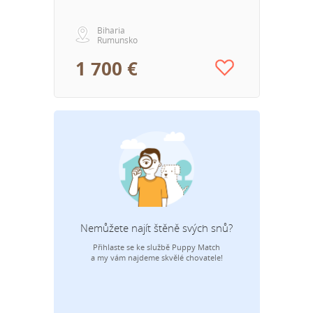
Biharia
Rumunsko
1 700 €
Nemůžete najít štěně svých snů?
Přihlaste se ke službě Puppy Match
E-mai
a my vám najdeme skvělé chovatele!