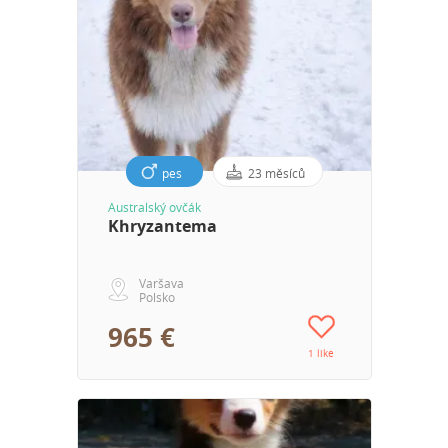
pes
23 měsíců
Australský ovčák
Khryzantema
Varšava
Polsko
965 €
1 like