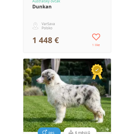
Australský ovčák
Dunkan
Varšava
Polsko
1 448 €
1 like
pes
6 měsíců