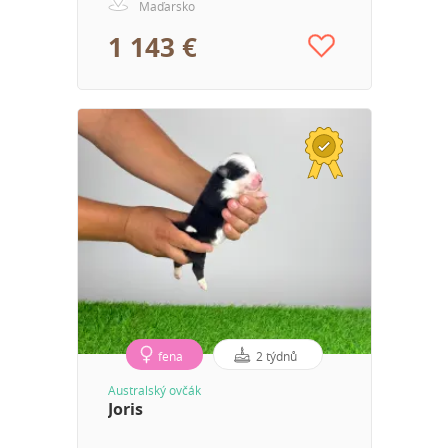
Maďarsko
1 143 €
fena
2 týdnů
Australský ovčák
Joris