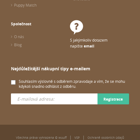
Puppy Match
Společnost
O nás
S jakýmkoliv dotazem
Blog
napište
email
Nejdůležitější nákupní tipy e-mailem
Souhlasím výslovně s odběrem zpravodaje a vím, že se mohu
kdykoli snadno odhlásit z odběru.
Registrace
Všechna práva vyhrazena © wuuff
VSP
Ochraně osobních údajů