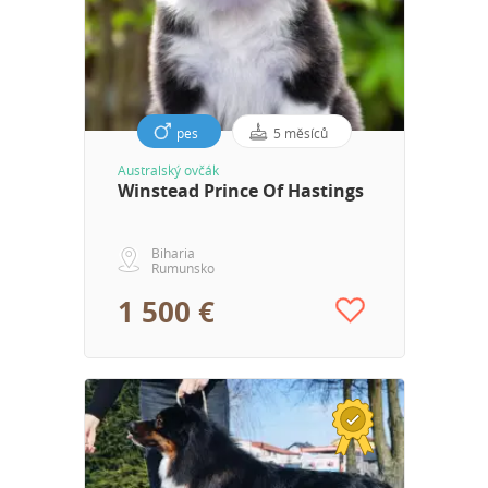
pes
5 měsíců
Australský ovčák
Winstead Prince Of Hastings
Biharia
Rumunsko
1 500 €