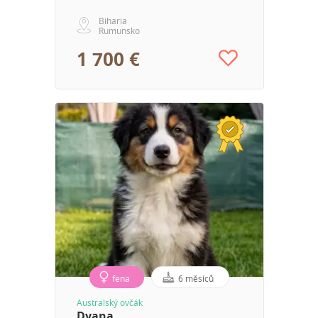
Biharia
Rumunsko
1 700 €
fena
6 měsíců
Australský ovčák
Dyana