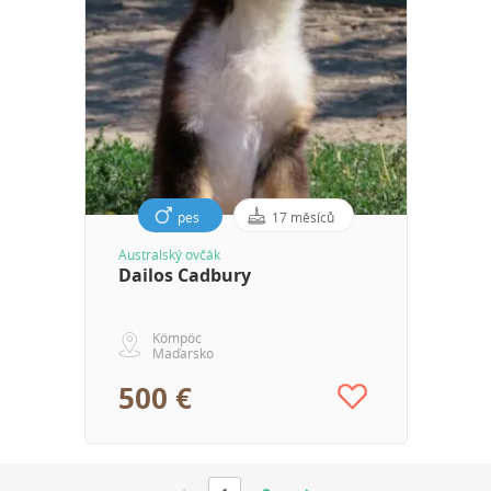
pes
17 měsíců
Australský ovčák
Dailos Cadbury
Kömpöc
Maďarsko
500 €