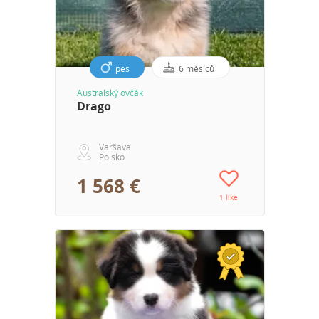
pes
6 měsíců
Australský ovčák
Drago
Varšava
Polsko
1 568 €
1 like