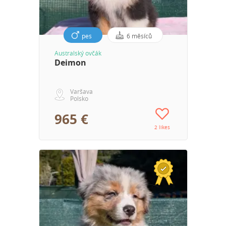
pes
6 měsíců
Australský ovčák
Deimon
Varšava
Polsko
965 €
2 likes