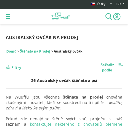
Český
CZK
AUSTRALSKÝ OVČÁK NA PRODEJ
Domů
Štěňata na Prodej
Australský ovčák
Seřadit
Filtry
podle
26 Australský ovčák štěňata a psi
Na Wuuffu jsou všechna
štěňata na prodej
chována
zkušenými chovateli, kteří se soustředí na tři pilíře -
kvalitu,
zdraví a lásku ke svým psům.
Pokud zde nenajdete štěně svých snů, projděte si náš
seznam a
kontaktujte některého z chovatelů plemene