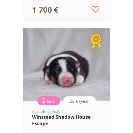
1 700 €
fena
6 týdnů
Australský ovčák
Winstead Shadow House
Escape