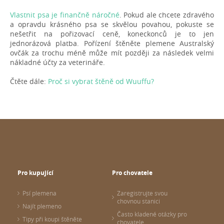
Vlastnit psa je finančně náročné
. Pokud ale chcete zdravého
a opravdu krásného psa se skvělou povahou, pokuste se
nešetřit na pořizovací ceně, koneckonců je to jen
jednorázová platba. Pořízení štěněte plemene Australský
ovčák za trochu méně může mít později za následek velmi
nákladné účty za veterináře.
Čtěte dále:
Proč si vybrat štěně od Wuuffu?
Pro kupující
Pro chovatele
Psí plemena
Zaregistrujte svou
chovnou stanici
Najít plemeno
Často kladené otázky pro
Tipy při koupi štěněte
chovatele