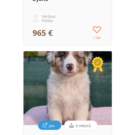
Varšava
Polsko
965 €
1 like
pes
6 měsíců