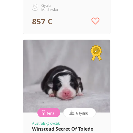
Gyula
Maďarsko
857 €
fena
6 týdnů
Australský ovčák
Winstead Secret Of Toledo