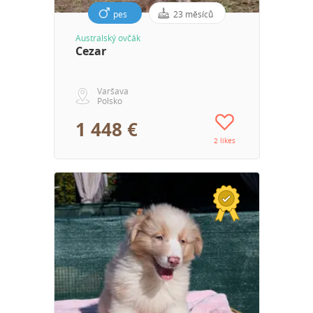
pes
23 měsíců
Australský ovčák
Cezar
Varšava
Polsko
1 448 €
2 likes