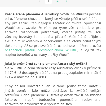
1
2
Každé štěně plemene Australský ovčák na Wuuffu
pochází
od ověřeného chovatele, který se věnuje péči o svá štěňata,
aby jim zaručil ten nejlepší začátek do života. Společnost
Wuuff se zavazuje, že vám poskytne vše, co budete pro
správné rozhodnutí potřebovat, včetně jistoty, že jsou
všechny inzeráty kompletní a přesné. Vaše štěně přijde s
aktuálním očkováním a odčervením a se všemi přiloženými
dokumenty. Až se pro své štěně rozhodnete, můžete provést
bezpečnou platbu prostřednictvím Wuuffu
, a využít tak
naplno benefitů a ochrany služby Wuuff.
Jaká je průměrná cena plemene Australský ovčák?
Na Wuuffu je cena štěněte rasy Australský ovčák v průměru
1 172 €. U dostupných štěňat na prodej zaplatíte minimálně
171 € a maximálně 1 700 €.
Ceny nejsou univerzální ani v rámci jedné země, natož v
jiných zemích, kde může docházet ke zvláště velkým
rozdílům. Cena plemene Australský ovčák závisí na mnoha
faktorech, např. budoucím potenciálu, rodokmenu,
zdravotních prohlídkách a spoustě dalších.