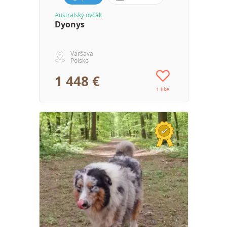
Australský ovčák
Dyonys
Varšava
Polsko
1 448 €
1 like