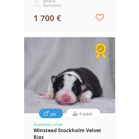
Biharia
Rumunsko
1 700 €
pes
6 týdnů
Australský ovčák
Winstead Stockholm Velvet
Riot