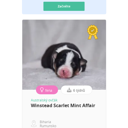
Začněte
fena
6 týdnů
Australský ovčák
Winstead Scarlet Mint Affair
Biharia
Rumunsko