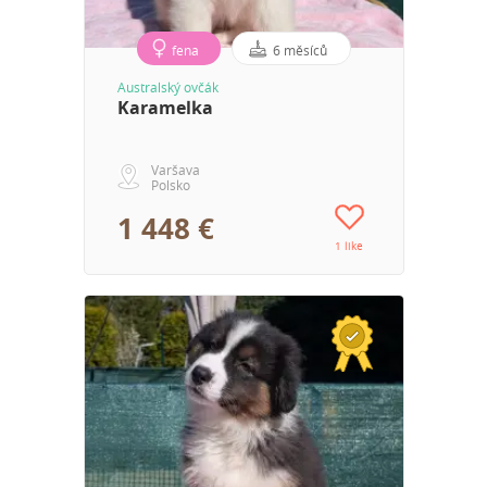
fena
6 měsíců
Australský ovčák
Karamelka
Varšava
Polsko
1 448 €
1 like