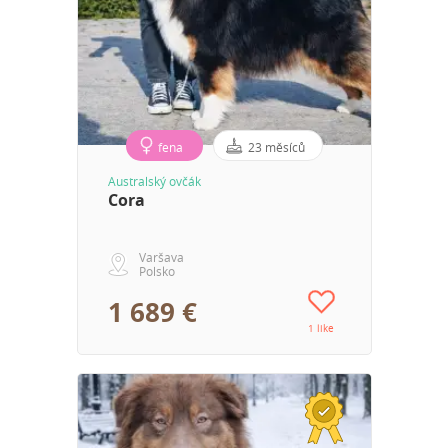
fena
23 měsíců
Australský ovčák
Cora
Varšava
Polsko
1 689 €
1 like