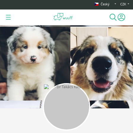
Český
CZK