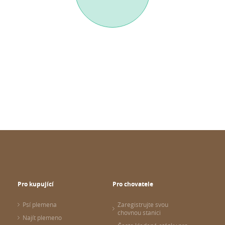
Pro kupující
Pro chovatele
Psí plemena
Zaregistrujte svou
chovnou stanici
Najít plemeno