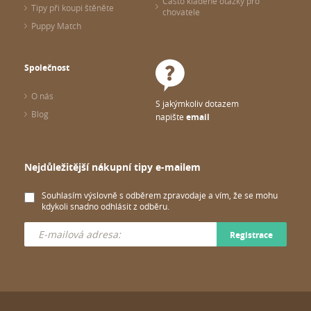
Často kladené otázky pro
Tipy při koupi štěněte
chovatele
Puppy Match
Společnost
O nás
S jakýmkoliv dotazem
Blog
napište
email
Nejdůležitější nákupní tipy e-mailem
Souhlasím výslovně s odběrem zpravodaje a vím, že se mohu
kdykoli snadno odhlásit z odběru.
Registrace