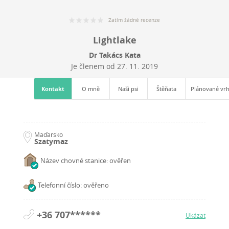
Zatím žádné recenze
Lightlake
Dr Takács Kata
Je členem od
27. 11. 2019
Kontakt
O mně
Naši psi
Štěňata
Plánované vr
Maďarsko
Szatymaz
Název chovné stanice: ověřen
Telefonní číslo: ověřeno
+36 707******
Ukázat