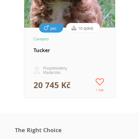
pes
10 týdnů
Cavapoo
Tucker
Püspökladány
Maďarsko
20 745 Kč
1 like
The Right Choice