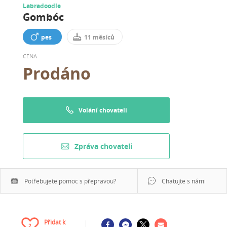
Labradoodle
Gombóc
pes
11 měsíců
CENA
Prodáno
Volání chovateli
Zpráva chovateli
Potřebujete pomoc s přepravou?
Chatujte s námi
Přidat k
2