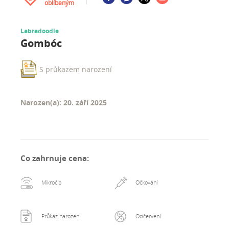
oblíbeným
Labradoodle
Gombóc
S průkazem narození
Narozen(a): 20. září 2025
Co zahrnuje cena
:
Mikročip
Očkování
Průkaz narození
Odčervení