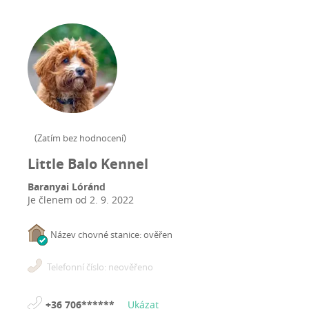
(
Zatím bez hodnocení
)
Little Balo Kennel
Baranyai Lóránd
Je členem od
2. 9. 2022
Název chovné stanice: ověřen
Telefonní číslo: neověřeno
+36 706******
Ukázat