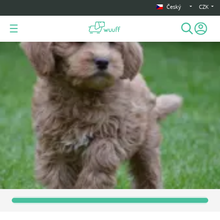
Český
CZK