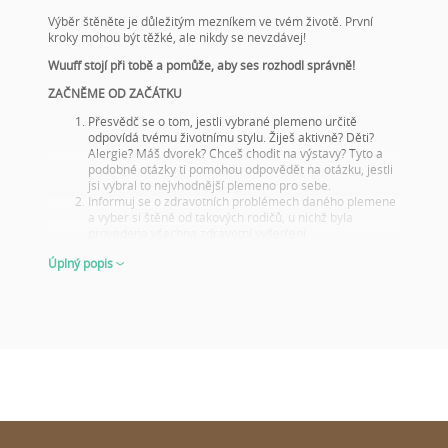
Výběr štěněte je důležitým mezníkem ve tvém životě. První
kroky mohou být těžké, ale nikdy se nevzdávej!
Wuuff stojí při tobě a pomůže, aby ses rozhodl správně!
ZAČNĚME OD ZAČÁTKU
Přesvědč se o tom, jestli vybrané plemeno určitě
odpovídá tvému životnímu stylu. Žiješ aktivně? Děti?
Alergie? Máš dvorek? Chceš chodit na výstavy? Tyto a
podobné otázky ti pomohou odpovědět na otázku, jestli
jsi vybral to nejvhodnější plemeno pro sebe.
Informuj se o zdravotních problémech daného plemene
a vyber si štěně od takových rodičů, u nichž byla
provedena všechna zdravotní vyšetření.
Podívej se na fotky rodičů a jejich výsledky na výstavách!
Úplný popis
Tento krok je důležitý i tehdy, když si štěně nevybíráš na
chov nebo na výstavy, na to nezapomeň! Dobré výsledky
z výstav ukazují, že rodiče jsou reprezentativními
představiteli svého plemene jak vzhledem, tak i
charakterovými vlastnostmi. Z toho můžeš usoudit, jak
bude vypadat jejich štěňátko v dospělosti.
O štěněti dostaneme nejlepší představu, když mu bude
6 až 8 týdnů – tehdy se ukáže, co od něho lze očekávat
v dospělosti. Ať už se jedná o jeho vzhled či chování.
VYBÍREJ MOUDŘE A PŘIPRAVENĚ