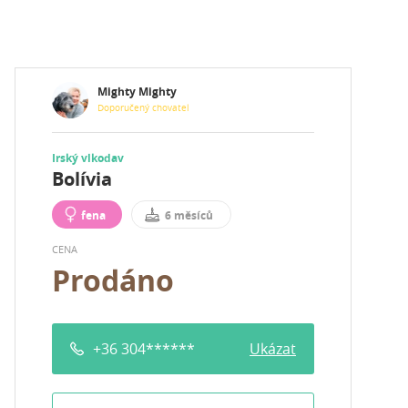
Mighty Mighty
Doporučený chovatel
Irský vlkodav
Bolívia
fena
6 měsíců
CENA
Prodáno
+36 304******
Ukázat