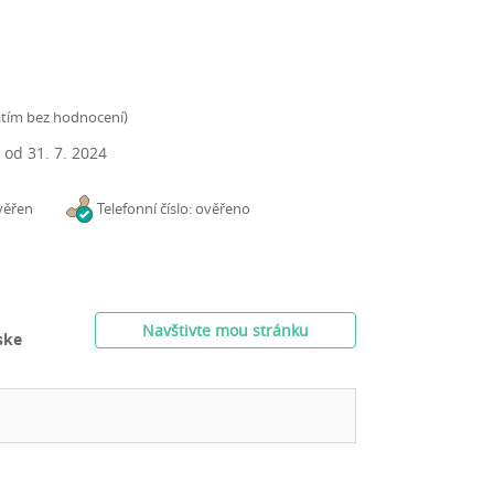
atím bez hodnocení
)
m od
31. 7. 2024
věřen
Telefonní číslo: ověřeno
Navštivte mou stránku
ske