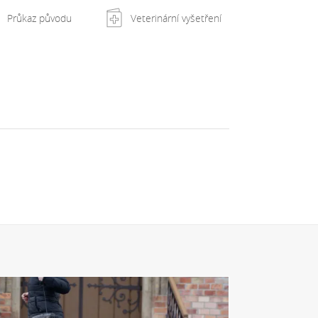
Průkaz původu
Veterinární vyšetření