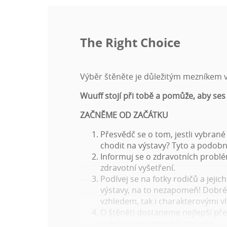
The Right Choice
Výběr štěněte je důležitým mezníkem ve
Wuuff stojí při tobě a pomůže, aby ses
ZAČNĚME OD ZAČÁTKU
Přesvědč se o tom, jestli vybran
chodit na výstavy? Tyto a podobn
Informuj se o zdravotních probl
zdravotní vyšetření.
Podívej se na fotky rodičů a jejic
výstavy, na to nezapomeň! Dobré v
vzhledem, tak i charakterovými vl
O štěněti dostaneme nejlepší před
jedná o jeho vzhled či chování.