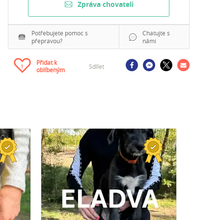
Zpráva chovateli
Potřebujete pomoc s
Chatujte s
přepravou?
námi
Přidat k
Sdílet
1
oblíbeným