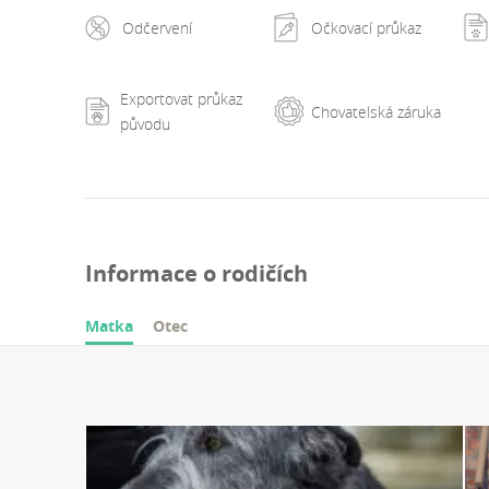
Odčervení
Očkovací průkaz
Exportovat průkaz
Chovatelská záruka
původu
Informace o rodičích
Matka
Otec