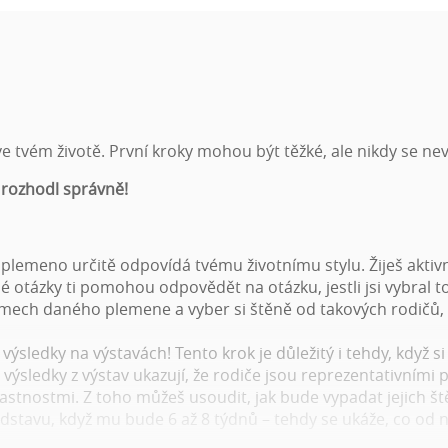
 tvém životě. První kroky mohou být těžké, ale nikdy se nev
 rozhodl správně!
é plemeno určitě odpovídá tvému životnímu stylu. Žiješ aktiv
é otázky ti pomohou odpovědět na otázku, jestli jsi vybral 
émech daného plemene a vyber si štěně od takových rodičů,
h výsledky na výstavách! Tento krok je důležitý i tehdy, když
ýsledky z výstav ukazují, že rodiče jsou reprezentativními 
astnostmi. Z toho můžeš usoudit, jak bude vypadat jejich št
stavu, když mu bude 6 až 8 týdnů – tehdy se ukáže, co od ně