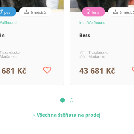
pes
6 měsíců
fena
6 měsíc
 Wolfhound
Irish Wolfhound
in
Bess
Tiszakécske
Tiszakécske
Maďarsko
Maďarsko
 681 Kč
43 681 Kč
Všechna štěňata na prodej