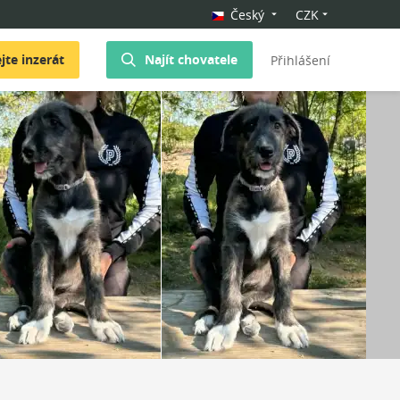
Český
CZK
jte inzerát
Najít chovatele
Přihlášení