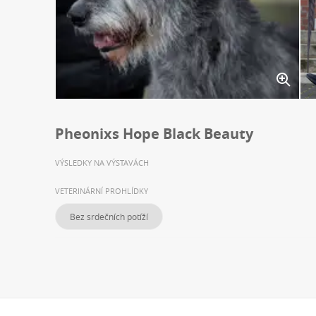
Pheonixs Hope Black Beauty
VÝSLEDKY NA VÝSTAVÁCH
VETERINÁRNÍ PROHLÍDKY
Bez srdečních potíží