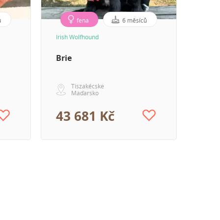
ů
fena
6 měsíců
Irish Wolfhound
Irish 
Brie
Ben
Tiszakécske
Maďarsko
43 681 Kč
43