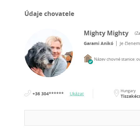
Údaje chovatele
Mighty Mighty
(
Z
Garami Anikó
Je člene
Název chovné stanice: o
Hungary
+36 304******
Ukázat
Tiszakéc