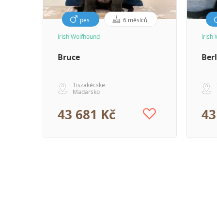
pes
6 měsíců
Irish Wolfhound
Irish
Bruce
Berl
Tiszakécske
Maďarsko
43 681 Kč
43