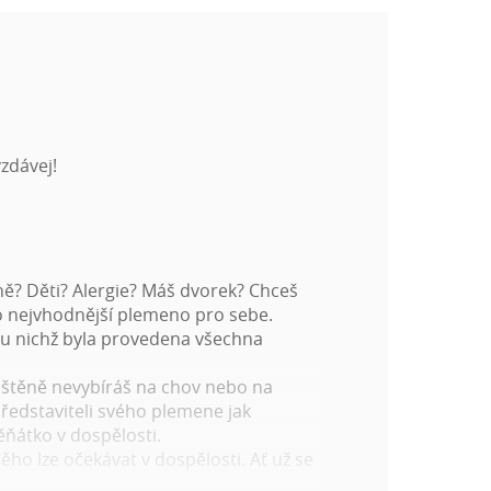
zdávej!
ně? Děti? Alergie? Máš dvorek? Chceš
to nejvhodnější plemeno pro sebe.
 u nichž byla provedena všechna
 si štěně nevybíráš na chov nebo na
představiteli svého plemene jak
ěňátko v dospělosti.
ho lze očekávat v dospělosti. Ať už se