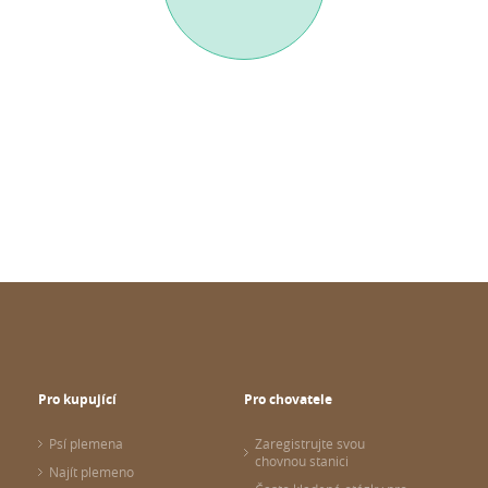
Pro kupující
Pro chovatele
Psí plemena
Zaregistrujte svou
chovnou stanici
Najít plemeno