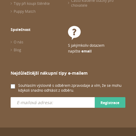
Často kladené otázky pro
Tipy při koupi štěněte
chovatele
Puppy Match
Společnost
O nás
S jakýmkoliv dotazem
Blog
napište
email
Nejdůležitější nákupní tipy e-mailem
Souhlasím výslovně s odběrem zpravodaje a vím, že se mohu
kdykoli snadno odhlásit z odběru.
Registrace