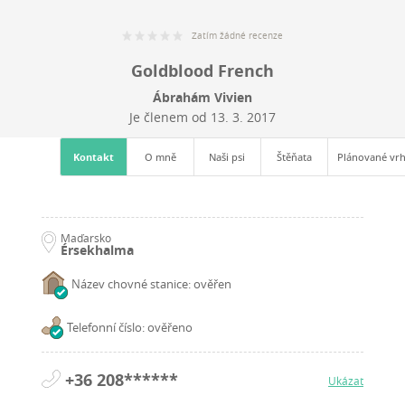
Zatím žádné recenze
Goldblood French
Ábrahám Vivien
Je členem od
13. 3. 2017
Kontakt
O mně
Naši psi
Štěňata
Plánované vr
Maďarsko
Érsekhalma
Název chovné stanice: ověřen
Telefonní číslo: ověřeno
+36 208******
Ukázat