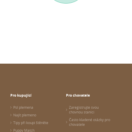
Pro kupující
Pro chovatele
Psí plemena
Zaregistrujte svou
chovnou stanici
Najít plemeno
Často kladené otázky pro
Tipy při koupi štěněte
chovatele
Puppy Match