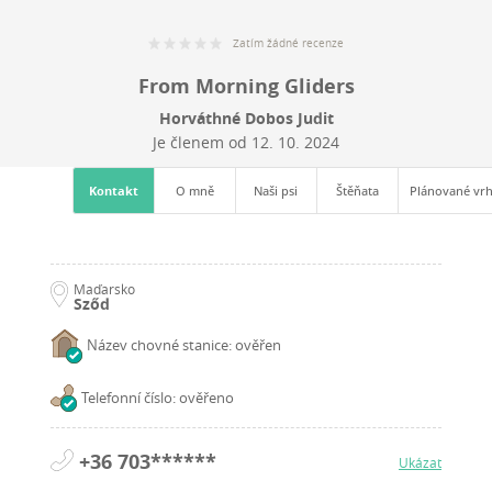
Zatím žádné recenze
From Morning Gliders
Horváthné Dobos Judit
Je členem od
12. 10. 2024
Kontakt
O mně
Naši psi
Štěňata
Plánované vr
Maďarsko
Sződ
Název chovné stanice: ověřen
Telefonní číslo: ověřeno
+36 703******
Ukázat