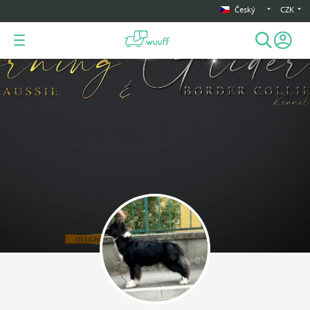
Český
CZK