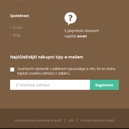
Společnost
O nás
S jakýmkoliv dotazem
Blog
napište
email
Nejdůležitější nákupní tipy e-mailem
Souhlasím výslovně s odběrem zpravodaje a vím, že se mohu
kdykoli snadno odhlásit z odběru.
Registrace
Všechna práva vyhrazena © wuuff
VSP
Ochraně osobních údajů