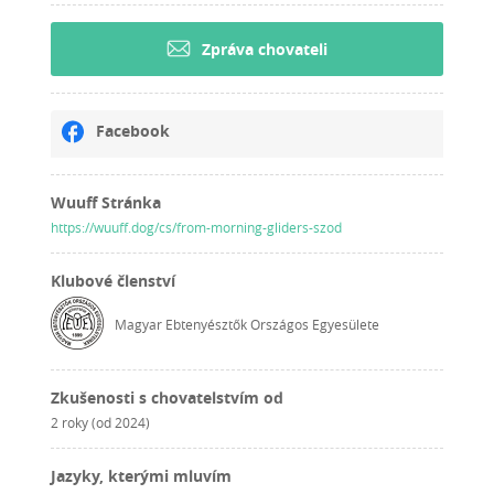
Zpráva chovateli
Facebook
Wuuff Stránka
https://wuuff.dog/cs/from-morning-gliders-szod
Klubové členství
Magyar Ebtenyésztők Országos Egyesülete
Zkušenosti s chovatelstvím od
2 roky (od 2024)
Jazyky, kterými mluvím