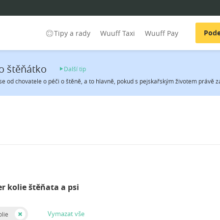
Pode
Tipy a rady
Wuuff Taxi
Wuuff Pay
o štěňátko
Další tip
se od chovatele o péči o štěně, a to hlavně, pokud s pejskařským životem právě zač
r kolie štěňata a psi
Vymazat vše
lie