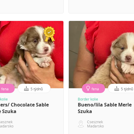
fena
5 týdnů
fena
5 týdnů
kolie
Border kolie
ers/ Chocolate Sable
Bueno/lila Sable Merle
e Szuka
Szuka
sesznek
Csesznek
aďarsko
Maďarsko