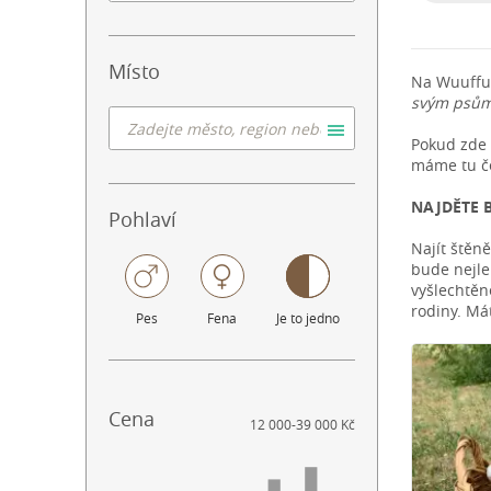
Místo
Na Wuuffu
svým psům
Pokud zde 
máme tu če
NAJDĚTE 
Pohlaví
Najít štěn
bude nejle
vyšlechtěn
rodiny. Má
Pes
Fena
Je to jedno
Cena
12 000
-
39 000 Kč