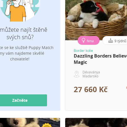
Jaké plemeno hledáš?
můžete najít štěně
svých snů?
fena
9 týdnů
ste se ke službě Puppy Match
E-mailová adresa, kam máme zaslat ozn
Border kolie
my vám najdeme skvělé
Dazzling Borders Believ
chovatele!
Magic
Dévaványa
Maďarsko
27 660 Kč
Začněte