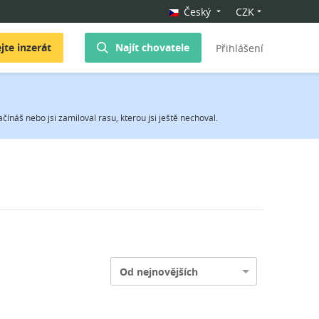
Český
CZK
jte inzerát
Najít chovatele
Přihlášení
ínáš nebo jsi zamiloval rasu, kterou jsi ještě nechoval.
Od nejnovějších