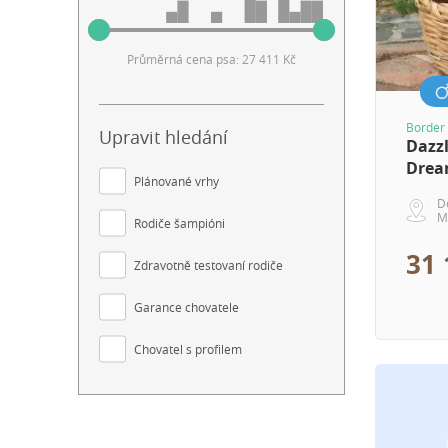
Průměrná cena psa: 27 411 Kč
Border 
Upravit hledání
Dazz
Drea
Plánované vrhy
D
M
Rodiče šampióni
31 
Zdravotně testovaní rodiče
Garance chovatele
Chovatel s profilem