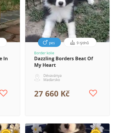
pes
9 týdnů
ámení
Border kolie
e In
Dazzling Borders Beat Of
My Heart
Dévaványa
Maďarsko
27 660 Kč