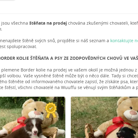
 jsou všechna
štěňata na prodej
chována zkušenými chovateli, kteří 
.
nenajdete štěně svých snů, projděte si náš seznam a
kontaktujte 
st spolupracovat.
BORDER KOLIE ŠTĚŇATA A PSY ZE ZODPOVĚDNÝCH CHOVŮ VE VA
ě plemene Border kolie na prodej ve vašem okolí je možná jednou z v
pší volbou. Vaše vysněné štěně může být o něco dále. Tady si chcete
ého štěněte od informovaného chovatele zajistí, že získáte psa, kter
te štěstí, všichni chovatelé na Wuuffu se věnují svým štěňátkům a