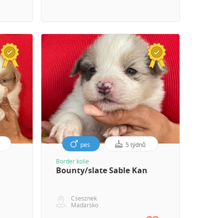
pes
5 týdnů
Border kolie
Bounty/slate Sable Kan
Csesznek
Maďarsko