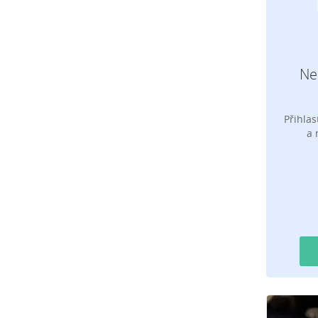
Ne
Přihla
a 