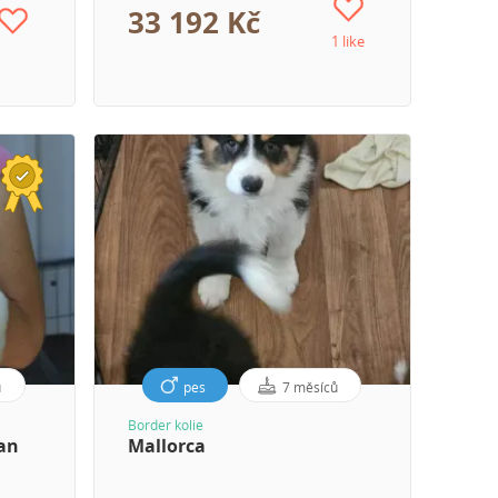
33 192 Kč
1 like
ů
pes
7 měsíců
Border kolie
Kan
Mallorca