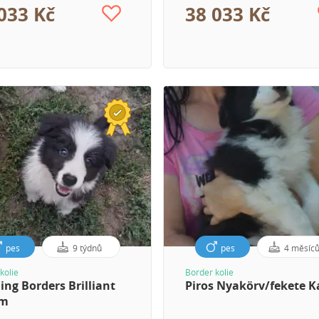
033 Kč
38 033 Kč
pes
9 týdnů
pes
4 měsíc
kolie
Border kolie
ing Borders Brilliant
Piros Nyakörv/fekete 
am