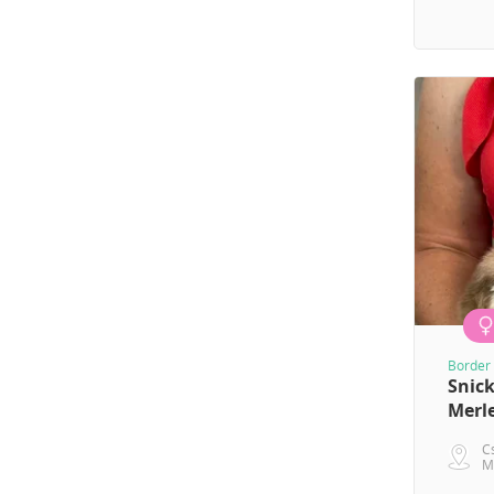
Border 
Snick
Merl
C
M