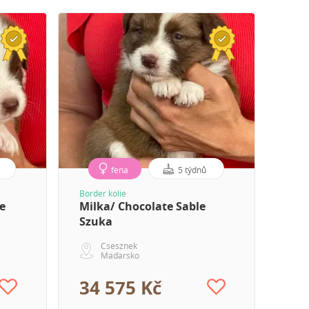
fena
5 týdnů
Border kolie
le
Milka/ Chocolate Sable
Szuka
Csesznek
Maďarsko
34 575 Kč