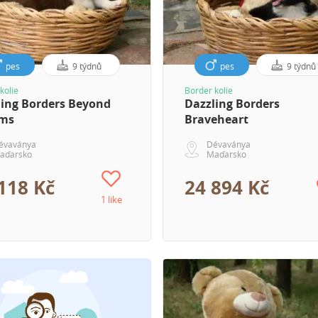
pes
9 týdnů
pes
9 týdnů
kolie
Border kolie
ling Borders Beyond
Dazzling Borders
ms
Braveheart
évaványa
Dévaványa
aďarsko
Maďarsko
118 Kč
24 894 Kč
1 like