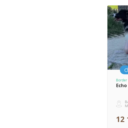
Border 
Echo
B
M
12 