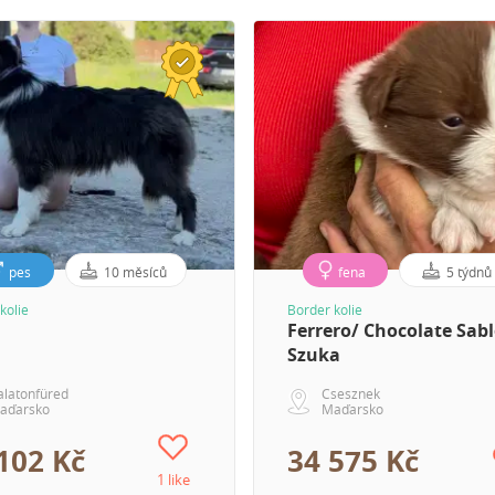
pes
10 měsíců
fena
5 týdnů
kolie
Border kolie
Ferrero/ Chocolate Sab
Szuka
alatonfüred
Csesznek
aďarsko
Maďarsko
102 Kč
34 575 Kč
1 like