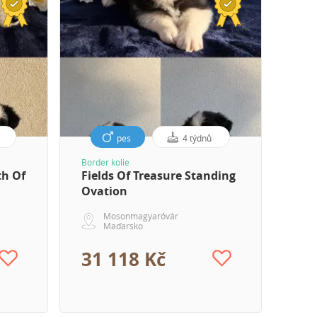
pes
4 týdnů
Border kolie
th Of
Fields Of Treasure Standing
Ovation
Mosonmagyaróvár
Maďarsko
31 118 Kč