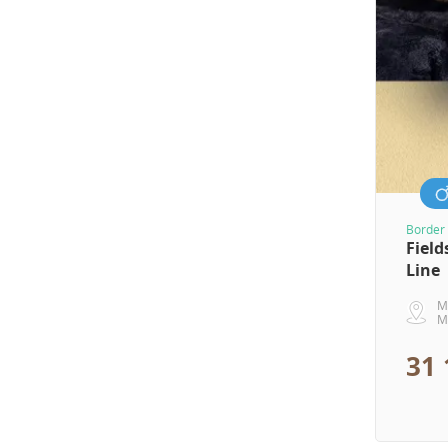
Border 
Field
Line
M
M
31 