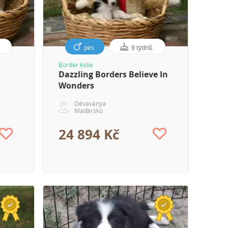
pes
9 týdnů
Border kolie
Dazzling Borders Believe In
Wonders
Dévaványa
Maďarsko
24 894 Kč