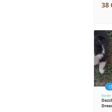
38 
Border 
Dazzl
Dre