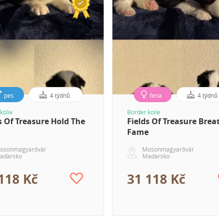
pes
4 týdnů
fena
4 týdnů
kolie
Border kolie
s Of Treasure Hold The
Fields Of Treasure Brea
Fame
osonmagyaróvár
Mosonmagyaróvár
aďarsko
Maďarsko
118 Kč
31 118 Kč