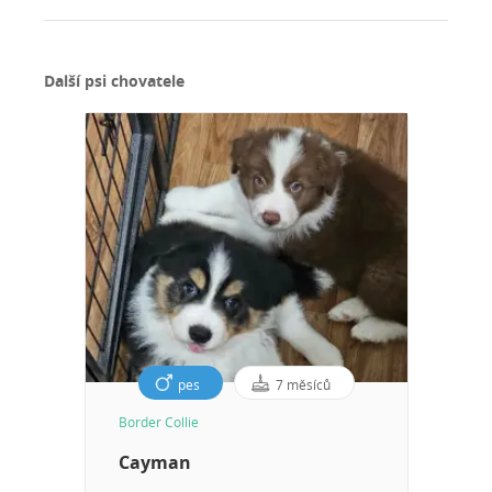
Další psi chovatele
pes
7 měsíců
Border Collie
Cayman