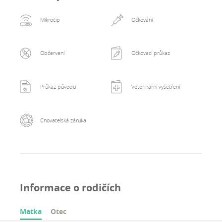
Mikročip
Očkování
Odčervení
Očkovací průkaz
Průkaz původu
Veterinární vyšetření
Chovatelská záruka
Informace o rodičích
Matka
Otec