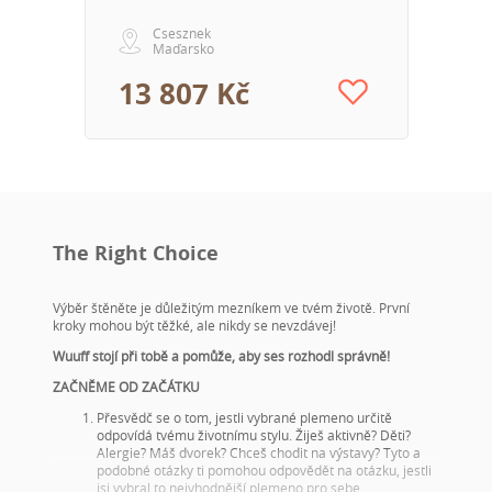
Csesznek
Maďarsko
13 807 Kč
The Right Choice
Výběr štěněte je důležitým mezníkem ve tvém životě. První
kroky mohou být těžké, ale nikdy se nevzdávej!
Wuuff stojí při tobě a pomůže, aby ses rozhodl správně!
ZAČNĚME OD ZAČÁTKU
Přesvědč se o tom, jestli vybrané plemeno určitě
odpovídá tvému životnímu stylu. Žiješ aktivně? Děti?
Alergie? Máš dvorek? Chceš chodit na výstavy? Tyto a
podobné otázky ti pomohou odpovědět na otázku, jestli
jsi vybral to nejvhodnější plemeno pro sebe.