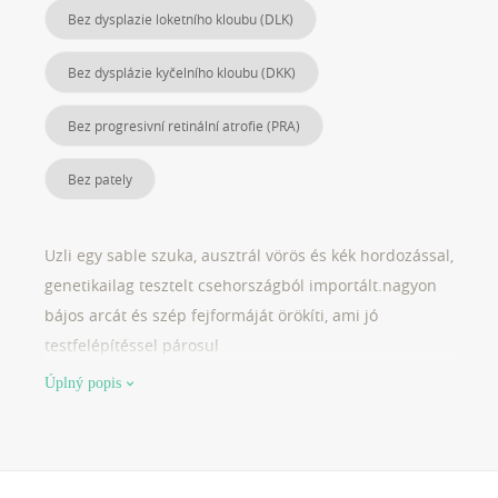
Bez dysplazie loketního kloubu (DLK)
Bez dysplázie kyčelního kloubu (DKK)
Bez progresivní retinální atrofie (PRA)
Bez pately
Uzli egy sable szuka, ausztrál vörös és kék hordozással,
genetikailag tesztelt csehországból importált.nagyon
bájos arcát és szép fejformáját örökíti, ami jó
testfelépítéssel párosul
Úplný popis