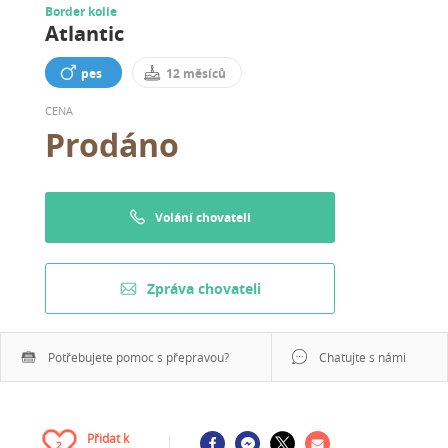
Border kolie
Atlantic
pes
12 měsíců
CENA
Prodáno
Volání chovateli
Zpráva chovateli
Potřebujete pomoc s přepravou?
Chatujte s námi
Přidat k
2