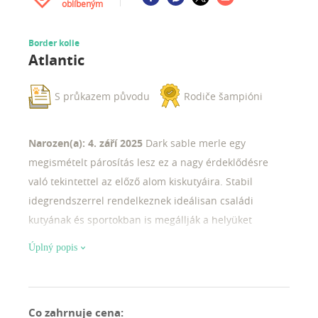
oblíbeným
Border kolie
Atlantic
S průkazem původu
Rodiče šampióni
Narozen(a): 4. září 2025
Dark sable merle egy
megismételt párosítás lesz ez a nagy érdeklődésre
való tekintettel az előző alom kiskutyáira. Stabil
idegrendszerrel rendelkeznek ideálisan családi
kutyának és sportokban is megállják a helyüket
különlegesebb színek várhatóak mint például kék
Úplný popis
sable, kék sable merle, seal, seal merle, sable, sable
merle
Co zahrnuje cena
: