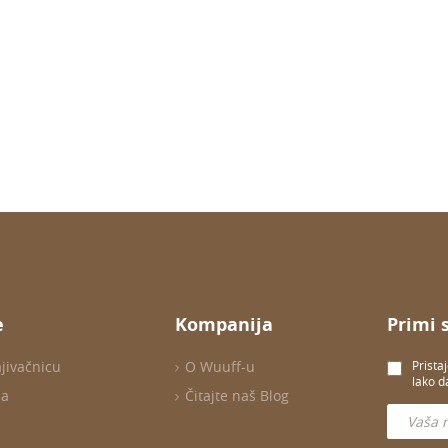
e
Kompanija
Primi 
ajivačnicu
O Wuuff-u
Prista
lako d
ma
Čitajte naš Blog