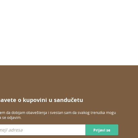
savete o kupovini u sandučetu
jem da dobijam obaveštenja i svestan sam da svakog trenutka mogu
a se odjavim.
Prijavi se