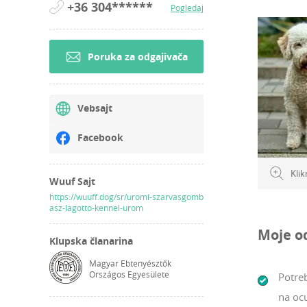
+36 304******
Pogledaj
Poruka za odgajivača
Vebsajt
Facebook
Klik
Wuuf Sajt
https://wuuff.dog/sr/uromi-szarvasgomb
asz-lagotto-kennel-urom
Moje o
Klupska članarina
Magyar Ebtenyésztők
Országos Egyesülete
Potreb
na oc