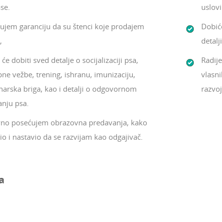
se.
uslov
ujem garanciju da su štenci koje prodajem
Dobić
,
detalj
će dobiti sved detalje o socijalizaciji psa,
Radij
ne vežbe, trening, ishranu, imunizaciju,
vlasni
narska briga, kao i detalji o odgovornom
razvoj
anju psa.
no posećujem obrazovna predavanja, kako
io i nastavio da se razvijam kao odgajivač.
a