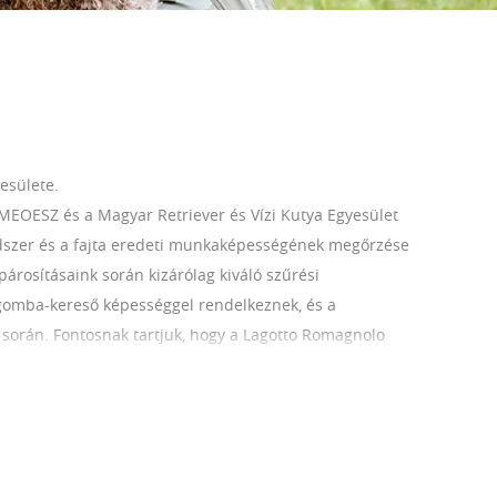
esülete.
MEOESZ és a Magyar Retriever és Vízi Kutya Egyesület
ndszer és a fajta eredeti munkaképességének megőrzése
párosításaink során kizárólag kiváló szűrési
gomba-kereső képességgel rendelkeznek, és a
orán. Fontosnak tartjuk, hogy a Lagotto Romagnolo
 családi környezetben nevelkednek, ahol már életük első
cializációra, hogy kiegyensúlyozott, magabiztos és
enyésztett Lagotto Romagnolo hosszú távon egészséges,
unkakutya legyen.