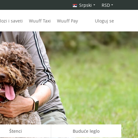
Srpski
RSD
ozi i saveti
Wuuff Taxi
Wuuff Pay
Uloguj se
Štenci
Buduće leglo