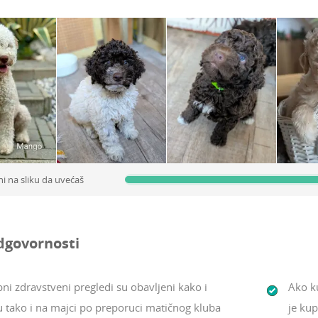
ni na sliku da uvećaš
dgovornosti
ni zdravstveni pregledi su obavljeni kako i
Ako ku
u tako i na majci po preporuci matičnog kluba
je ku