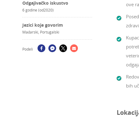
Odgajivačko iskustvo
ove ra
6 godine (od2020)
Posed
Jezici koje govorim
zdravi
Mađarski, Portugalski
Kupac 
potreb
Podeli
veteri
odgaj
Redov
bih uč
Lokacij