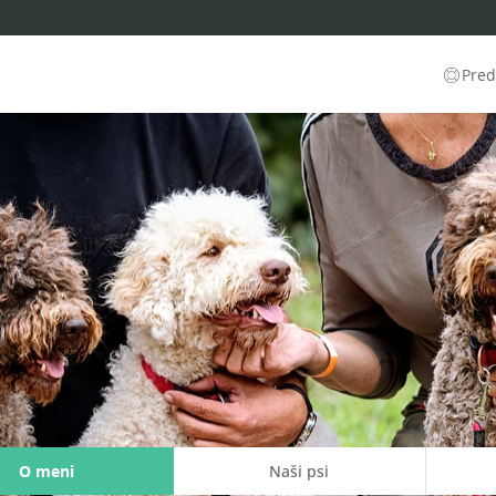
Predl
O meni
Naši psi