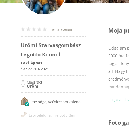
Moja p
(
Nema recenzija
)
Ürömi Szarvasgombász
Odgajam p
Lagotto Kennel
2000 óta f
Laki Ágnes
tagja. Ten
član od
20.6.2021.
áll. Nagy 
eredmények
Mađarska
Üröm
mindennapo
eredeti ad
Pogledaj det
Ime odgajivačnice: potvrđeno
heteiben s
egészséges
Broj telefona: nije potvrđen
kiegyensúl
Foto ga