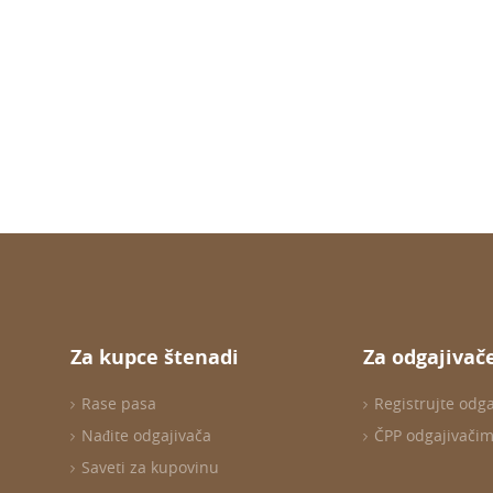
Za kupce štenadi
Za odgajivač
Rase pasa
Registrujte odg
Nađite odgajivača
ČPP odgajivači
Saveti za kupovinu