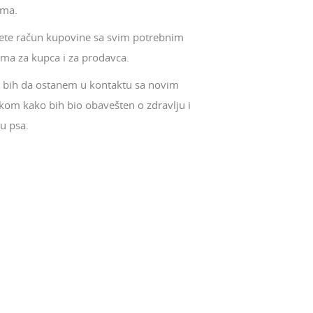
ima.
ete račun kupovine sa svim potrebnim
ima za kupca i za prodavca.
e bih da ostanem u kontaktu sa novim
kom kako bih bio obavešten o zdravlju i
u psa.