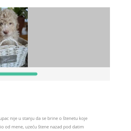
pac nije u stanju da se brine o štenetu koje
pio od mene, uzeću štene nazad pod datim