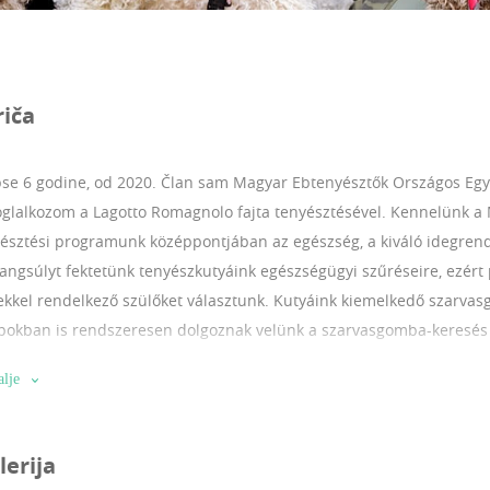
riča
se 6 godine, od 2020.
Član sam Magyar Ebtenyésztők Országos Egy
oglalkozom a Lagotto Romagnolo fajta tenyésztésével. Kennelünk a 
yésztési programunk középpontjában az egészség, a kiváló idegre
hangsúlyt fektetünk tenyészkutyáink egészségügyi szűréseire, ezért 
kel rendelkező szülőket választunk. Kutyáink kiemelkedő szarvas
kban is rendszeresen dolgoznak velünk a szarvasgomba-keresés s
ottságait és munkaszeretetét megőrizzük. Kölykeink szeretetteljes,
alje
okféle pozitív élményt szereznek. Nagy gondot fordítunk a korai szo
 kutyák kerüljenek új otthonukba. Célunk, hogy minden általunk t
yozott és szerethető családtag, valamint – igény szerint – kiváló m
lerija