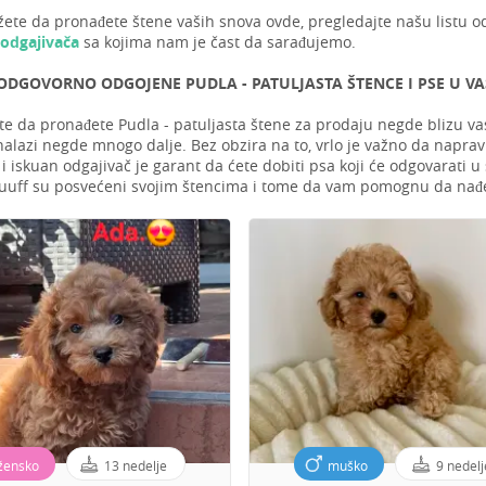
ete da pronađete štene vaših snova ovde, pregledajte našu listu o
 odgajivača
sa kojima nam je čast da sarađujemo.
DGOVORNO ODGOJENE PUDLA - PATULJASTA ŠTENCE I PSE U VAŠ
te da pronađete Pudla - patuljasta štene za prodaju negde blizu vas,
alazi negde mnogo dalje. Bez obzira na to, vrlo je važno da napravit
 iskuan odgajivač je garant da ćete dobiti psa koji će odgovarati u
uuff su posvećeni svojim štencima i tome da vam pomognu da nađe
žensko
13 nedelje
muško
9 nedelj