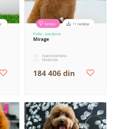
e
žensko
11 nedelje
Pudla - patuljasta
Mirage
Apátistvánfalva
Mađarska
184 406 din