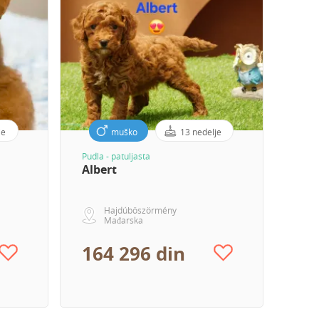
je
muško
13 nedelje
Pudla - patuljasta
Albert
Hajdúböszörmény
Mađarska
164 296 din