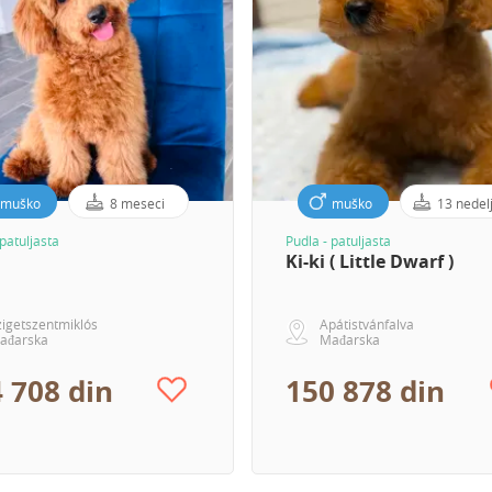
muško
8 meseci
muško
13 nedel
 patuljasta
Pudla - patuljasta
Ki-ki ( Little Dwarf )
zigetszentmiklós
Apátistvánfalva
ađarska
Mađarska
 708 din
150 878 din