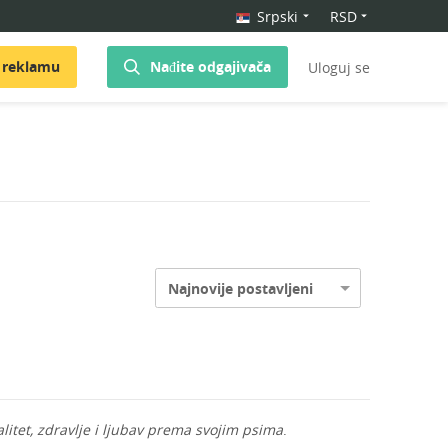
Srpski
RSD
 reklamu
Nađite odgajivača
Uloguj se
Najnovije postavljeni
alitet, zdravlje i ljubav prema svojim psima
.