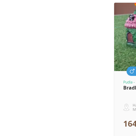
Pudla -
Brad
H
M
164