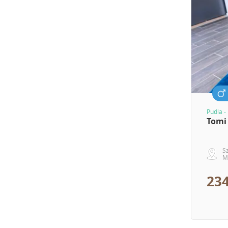
Pudla -
Tomi
S
M
234