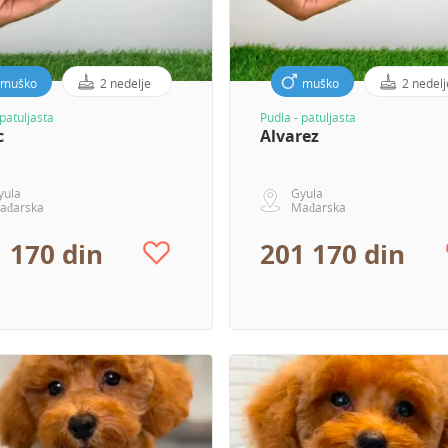
muško
2 nedelje
muško
2 nedelj
 patuljasta
Pudla - patuljasta
c
Alvarez
yula
Gyula
ađarska
Mađarska
 170 din
201 170 din