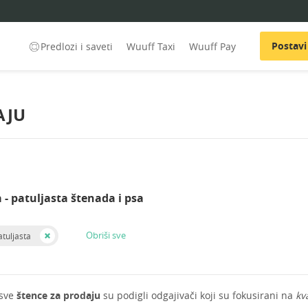
Postavi
Predlozi i saveti
Wuuff Taxi
Wuuff Pay
AJU
 - patuljasta štenada i psa
Obriši sve
atuljasta
 sve
štence za prodaju
su podigli odgajivači koji su fokusirani na
kv