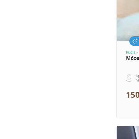
Pudla -
Móze
A
M
150