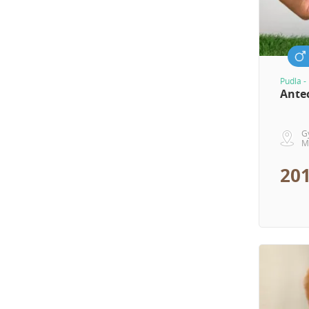
Pudla -
Ante
G
M
201