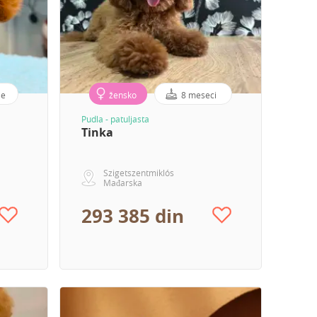
je
žensko
8 meseci
Pudla - patuljasta
Tinka
Szigetszentmiklós
Mađarska
293 385 din