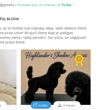
dgajivača i
kontaktirajte sa nekima od
Pudla -
OJ BLIZINI
 ali to možda nije najbolja ideja. Vaše idealno štene
e pravi izbor! Birajući štene koje je podigao
 svemu vama i vašoj porodici. Na sreću, svi odgajivači
te pravo štene.
e
muško
4 meseci