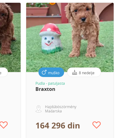
e
muško
8 nedelje
Pudla - patuljasta
Braxton
Hajdúböszörmény
Mađarska
164 296 din