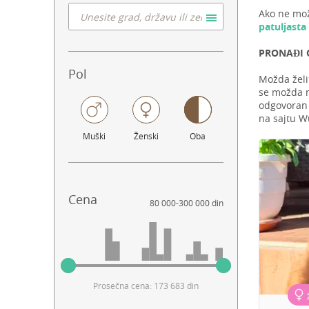
Ako ne mož
patuljasta
PRONAĐI O
Pol
Možda želi
se možda n
odgovoran i
na sajtu W
Muški
Ženski
Oba
Cena
80 000
-
300 000 din
Prosečna cena: 173 683 din