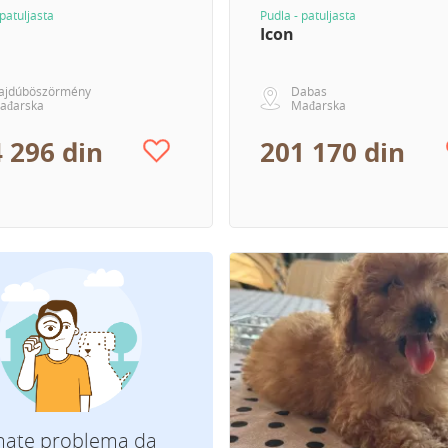
 patuljasta
Pudla - patuljasta
Icon
ajdúböszörmény
Dabas
ađarska
Mađarska
 296 din
201 170 din
mate problema da
Koju rasu tražite?