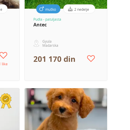
je
muško
2 nedelje
Pudla - patuljasta
Antec
Gyula
Mađarska
201 170 din
1 like