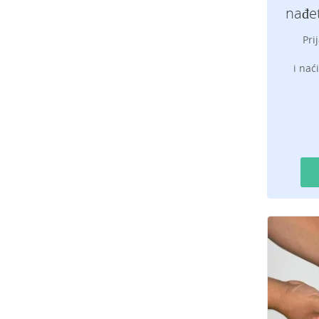
nađet
Pri
i nać