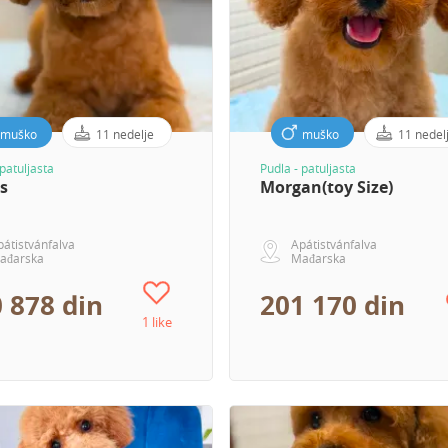
muško
11 nedelje
muško
11 nedel
 patuljasta
Pudla - patuljasta
s
Morgan(toy Size)
pátistvánfalva
Apátistvánfalva
ađarska
Mađarska
 878 din
201 170 din
1 like