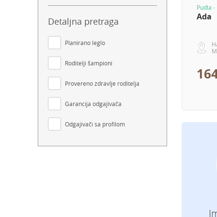
Pudla -
Ada
Detaljna pretraga
Planirano leglo
H
M
Roditelji šampioni
164
Provereno zdravlje roditelja
Garancija odgajivača
Odgajivači sa profilom
I