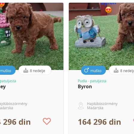
muško
8 nedelje
muško
8 nedelj
 patuljasta
Pudla - patuljasta
ley
Byron
ajdúböszörmény
Hajdúböszörmény
ađarska
Mađarska
 296 din
164 296 din