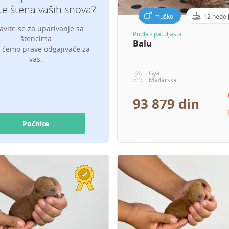
e štena vaših snova?
muško
12 nedel
javite se za uparivanje sa
Pudla - patuljasta
Vaš mejl za obaveštenja o štencima
štencima
Balu
i ćemo prave odgajivače za
vas.
Gyál
Mađarska
93 879 din
Počnite