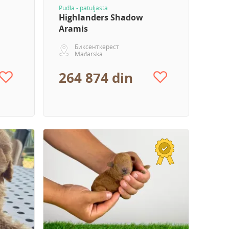
Pudla - patuljasta
Highlanders Shadow
Aramis
Биксенткерест
Mađarska
264 874 din