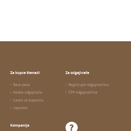
Za kupce štenadi
Za odgajivače
Rase pasa
Registrujte odgajivačnicu
Nađite odgajivača
ČPP odgajivačima
Saveti za kupovinu
Upareno
Kompanija