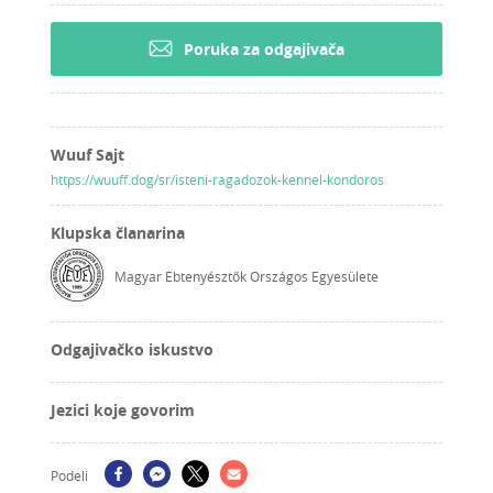
Poruka za odgajivača
Wuuf Sajt
https://wuuff.dog/sr/isteni-ragadozok-kennel-kondoros
Klupska članarina
Magyar Ebtenyésztők Országos Egyesülete
Odgajivačko iskustvo
Jezici koje govorim
Podeli