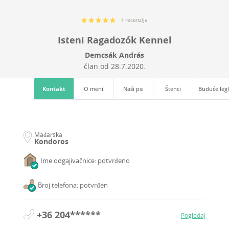
1 recenzija
Isteni Ragadozók Kennel
Demcsák András
član od
28.7.2020.
Kontakt
O meni
Naši psi
Štenci
Buduće leg
Mađarska
Kondoros
Ime odgajivačnice: potvrđeno
Broj telefona: potvrđen
+36 204******
Pogledaj