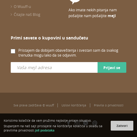
O Wuuff-u
Ako imate nekih pitanja nam
Čitajte naš Blog
pošaljite nam pošaljite
mejl
Primi savete o kupovini u sandučetu
Pristajem da dobijam obaveštenja i svestan sam da svakog
trenutka mogu lako da se odjavim.
Prijavi se
Sva prava zadržava © wuuff
Uslovi korišćenja
Pravila o privatnosti
Koristimo kolačiće da vam pružimo najbolje onlajn iskustvo.
Pratite nas:
Zatvori
Stupanjem na naš sajt pristajete na korišćenje kolačića u skladu sa
Još podataka
pravilima privatnosti.