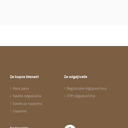
Za kupce štenadi
Za odgajivače
Rase pasa
Registrujte odgajivačnicu
Nađite odgajivača
ČPP odgajivačima
Saveti za kupovinu
Upareno