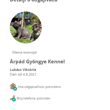
(
Nema recenzija
)
Árpád Gyöngye Kennel
Lukács Viktória
član od
4.8.2021.
Ime odgajivačnice: potvrđeno
Broj telefona: potvrđen