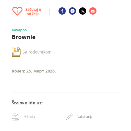
Sačuvaj u
1
listi želja
Kavapoo
Brownie
Sa rodovnikom
Rođen: 25. март 2026.
Šta sve ide uz
:
Mikročip
Vakcinacija