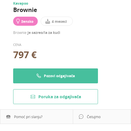
Kavapoo
Brownie
žensko
4 meseci
Brownie
je sazreo/la za kući
CENA
797 €
Pozovi odgajivača
Poruka za odgajivača
Pomoć pri slanju?
Četujmo