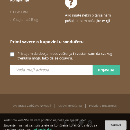
Kompanija
O Wuuff-u
Ako imate nekih pitanja nam
Čitajte naš Blog
pošaljite nam pošaljite
mejl
Primi savete o kupovini u sandučetu
Pristajem da dobijam obaveštenja i svestan sam da svakog
trenutka mogu lako da se odjavim.
Prijavi se
Sva prava zadržava © wuuff
Uslovi korišćenja
Pravila o privatnosti
Koristimo kolačiće da vam pružimo najbolje onlajn iskustvo.
Pratite nas:
Zatvori
Stupanjem na naš sajt pristajete na korišćenje kolačića u skladu sa
Još podataka
pravilima privatnosti.