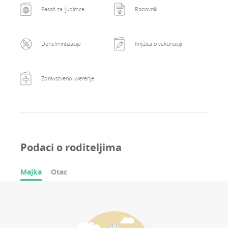
Pasoš za ljubimce
Rodovnik
Dehelmintizacija
Knjižica o vakcinaciji
Zdravstveno uverenje
Podaci o roditeljima
Majka
Otac