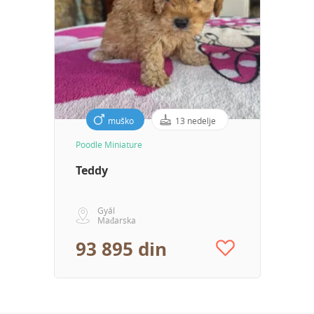
muško
13 nedelje
Poodle Miniature
Teddy
Gyál
Mađarska
93 895 din