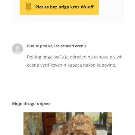
Platite bez brige kroz Wuuff
Budite prvi koji će ostaviti ocenu
Rejting odgajivača je određen na osnovu pravih
ocena verifikovanih kupaca nakon kupovine.
Moje druge objave