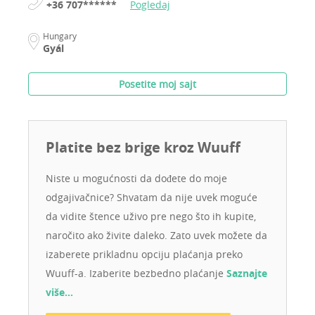
+36 707******
Pogledaj
Hungary
Gyál
Posetite moj sajt
Platite bez brige kroz Wuuff
Niste u mogućnosti da dođete do moje
odgajivačnice? Shvatam da nije uvek moguće
da vidite štence uživo pre nego što ih kupite,
naročito ako živite daleko. Zato uvek možete da
izaberete prikladnu opciju plaćanja preko
Wuuff-a. Izaberite bezbedno plaćanje
Saznajte
više…