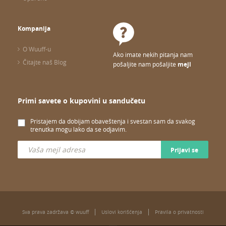
Kompanija
O Wuuff-u
Ako imate nekih pitanja nam
Čitajte naš Blog
pošaljite nam pošaljite
mejl
Primi savete o kupovini u sandučetu
Pristajem da dobijam obaveštenja i svestan sam da svakog
trenutka mogu lako da se odjavim.
Prijavi se
Sva prava zadržava © wuuff
Uslovi korišćenja
Pravila o privatnosti