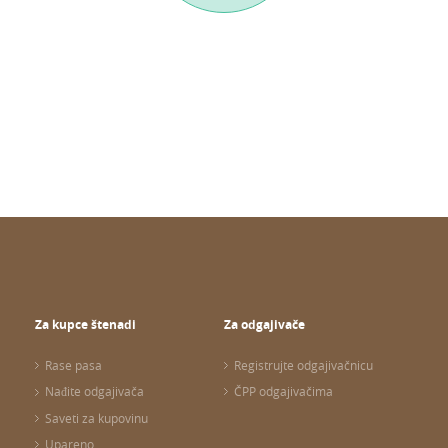
Za kupce štenadi
Za odgajivače
Rase pasa
Registrujte odgajivačnicu
Nađite odgajivača
ČPP odgajivačima
Saveti za kupovinu
Upareno