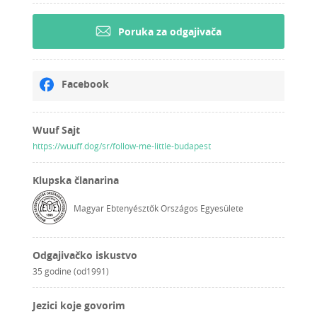
Poruka za odgajivača
Facebook
Wuuf Sajt
https://wuuff.dog/sr/follow-me-little-budapest
Klupska članarina
Magyar Ebtenyésztők Országos Egyesülete
Odgajivačko iskustvo
35 godine (od1991)
Jezici koje govorim