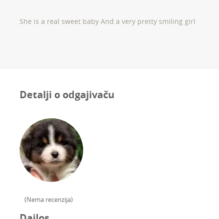
She is a real sweet baby And a very pretty smiling girl
Detalji o odgajivaču
(
Nema recenzija
)
Dailos