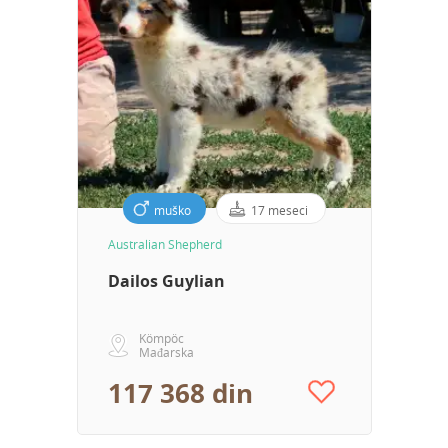
muško
17 meseci
Australian Shepherd
Dailos Guylian
Kömpöc
Mađarska
117 368 din