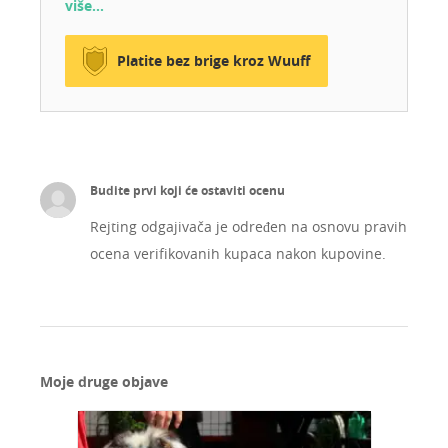
više…
Platite bez brige kroz Wuuff
Budite prvi koji će ostaviti ocenu
Rejting odgajivača je određen na osnovu pravih
ocena verifikovanih kupaca nakon kupovine.
Moje druge objave