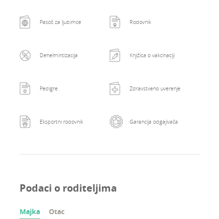
Pasoš za ljubimce
Rodovnik
Dehelmintizacija
Knjižica o vakcinaciji
Pedigre
Zdravstveno uverenje
Eksportni rodovnik
Garancija odgajivača
Podaci o roditeljima
Majka
Otac