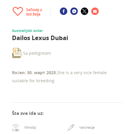
Sačuvaj u
listi želja
Australijski ovčar
Dailos Lexus Dubai
Sa pedigreom
Rođen: 30. март 2025.
She is a very nice female
suitable for breeding
Šta sve ide uz
:
Mikročip
Vakcinacija