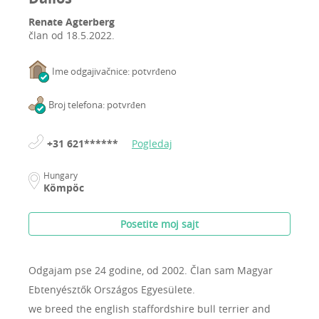
Renate Agterberg
član od
18.5.2022.
Ime odgajivačnice: potvrđeno
Broj telefona: potvrđen
+31 621******
Pogledaj
Hungary
Kömpöc
Posetite moj sajt
Odgajam pse 24 godine, od 2002.
Član sam Magyar
Ebtenyésztők Országos Egyesülete.
we breed the english staffordshire bull terrier and