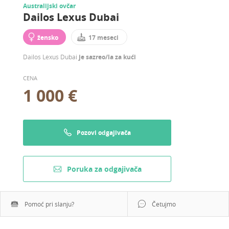
Australijski ovčar
Dailos Lexus Dubai
žensko
17 meseci
Dailos Lexus Dubai
je sazreo/la za kući
CENA
1 000 €
Pozovi odgajivača
Poruka za odgajivača
Pomoć pri slanju?
Četujmo