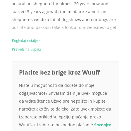
australian shepherd for almost 20 years now and
started 3 years ago with the miniature american
shepherds we do a lot of dogshows and our dogs are
our life and passion take a look at our websites to get
a impression of us
Pogledaj detalje
www.dailosaustralianshepherd.com
Prevedi na Srpski
www.dailosstaffordshirebullterriers.com
Platite bez brige kroz Wuuff
Niste u mogućnosti da dođete do moje
odgajivačnice? Shvatam da nije uvek moguće
da vidite štence uživo pre nego što ih kupite,
naročito ako živite daleko. Zato uvek možete da
izaberete prikladnu opciju plaćanja preko
Wuuff-a. Izaberite bezbedno plaćanje
Saznajte