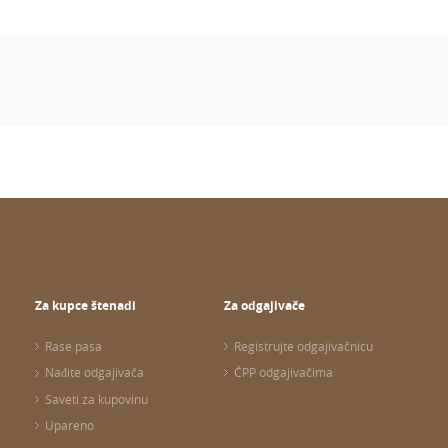
Za kupce štenadi
Za odgajivače
Rase pasa
Registrujte odgajivačnicu
Nađite odgajivača
ČPP odgajivačima
Saveti za kupovinu
Upareno