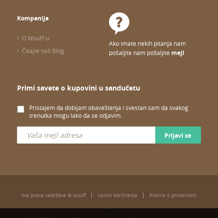
Kompanija
O Wuuff-u
Ako imate nekih pitanja nam
Čitajte naš Blog
pošaljite nam pošaljite
mejl
Primi savete o kupovini u sandučetu
Pristajem da dobijam obaveštenja i svestan sam da svakog
trenutka mogu lako da se odjavim.
Prijavi se
Sva prava zadržava © wuuff
Uslovi korišćenja
Pravila o privatnosti