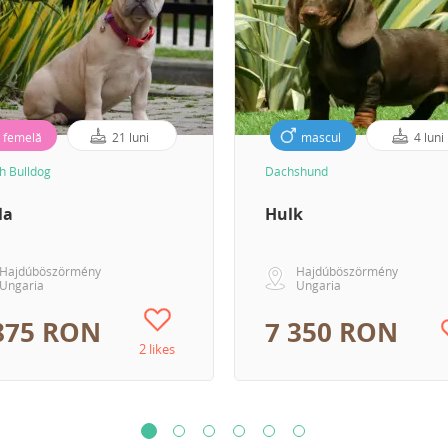
femelă
21 luni
mascul
4 luni
h Bulldog
Dachshund
la
Hulk
Hajdúböszörmény
Hajdúböszörmény
Ungaria
Ungaria
875 RON
7 350 RON
2 likes