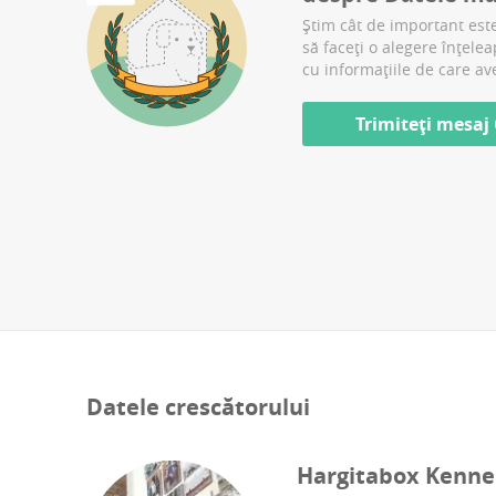
Știm cât de important este
să faceți o alegere înțele
cu informațiile de care av
Trimiteți mesaj
Datele crescătorului
Hargitabox Kenne