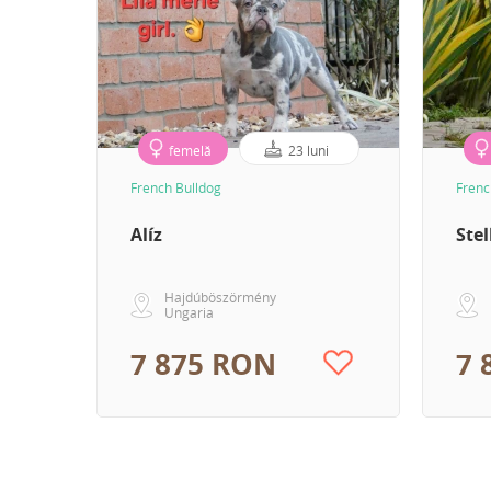
femelă
23 luni
French Bulldog
Frenc
Alíz
Stel
Hajdúböszörmény
Ungaria
7 875 RON
7 