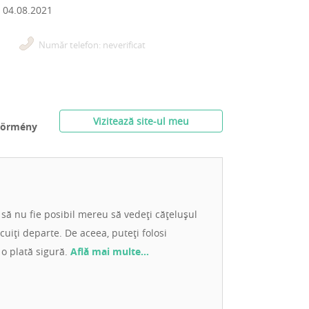
n
04.08.2021
Număr telefon: neverificat
Vizitează site-ul meu
zörmény
 să nu fie posibil mereu să vedeți cățelușul
cuiți departe. De aceea, puteți folosi
 o plată sigură.
Află mai multe…