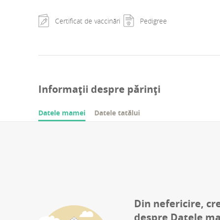
Certificat de vaccinări
Pedigree
Informații despre părinți
Datele mamei
Datele tatălui
Din nefericire, cr
despre
Datele m