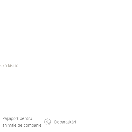
skó kisfiú.
Pașaport pentru
Deparazitări
animale de companie