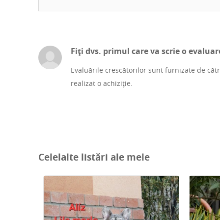
Fiți dvs. primul care va scrie o evaluar
Evaluările crescătorilor sunt furnizate de căt
realizat o achiziție.
Celelalte listări ale mele