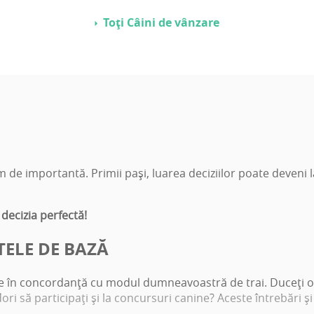
Toți Câini de vânzare
 de importantă. Primii paşi, luarea deciziilor poate deveni l
 decizia perfectă!
TELE DE BAZĂ
te în concordanţă cu modul dumneavoastră de trai. Duceţi o v
dori să participaţi şi la concursuri canine? Aceste întrebări şi 