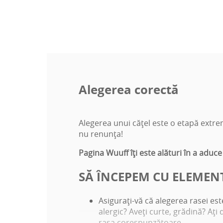
Alegerea corectă
Alegerea unui căţel este o etapă extrem
nu renunţa!
Pagina Wuuff îţi este alături în a aduce
SĂ ÎNCEPEM CU ELEMEN
Asiguraţi-vă că alegerea rasei es
alergic? Aveţi curte, grădină? Aţi 
rasa corespunzătoare.