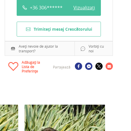
+36 306******
Vizualizați
Trimiteți mesaj Crescătorului
Aveți nevoie de ajutor la
Vorbiți cu
transport?
noi
Adăugați la
Lista de
Partajează
Preferințe