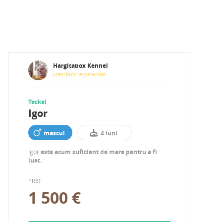
Hargitabox Kennel
Crescător recomandat
Teckel
Igor
mascul
4 luni
Igor
este acum suficient de mare pentru a fi
luat.
PREȚ
1 500 €