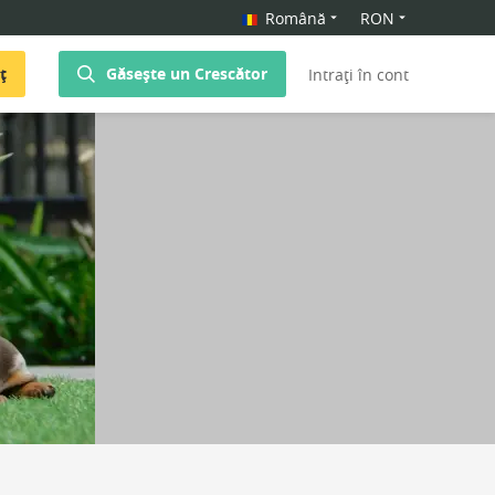
Română
RON
ț
Găsește un Crescător
Intrați în cont