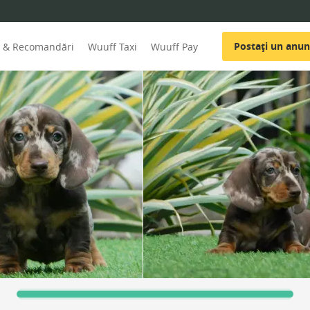
Postați un anun
i & Recomandări
Wuuff Taxi
Wuuff Pay