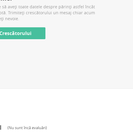
 să aveți toate datele despre părinți astfel încât
aptă. Trimiteți crescătorului un mesaj chiar acum
eți nevoie.
 Crescătorului
l
(
Nu sunt încă evaluări
)