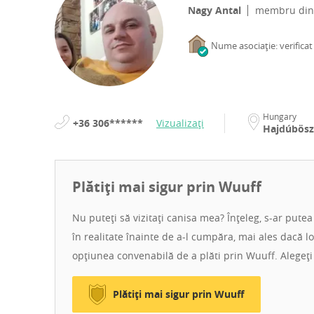
Nagy Antal
membru di
Nume asociație: verificat
Hungary
+36 306******
Vizualizați
Hajdúbös
Plătiți mai sigur prin Wuuff
Nu puteți să vizitați canisa mea? Înțeleg, s-ar putea
în realitate înainte de a-l cumpăra, mai ales dacă lo
opțiunea convenabilă de a plăti prin Wuuff. Alegeți
Plătiți mai sigur prin Wuuff