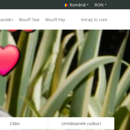
Română
RON
mandări
Wuuff Taxi
Wuuff Pay
Intrați în cont
Căței
Următoarele cuiburi