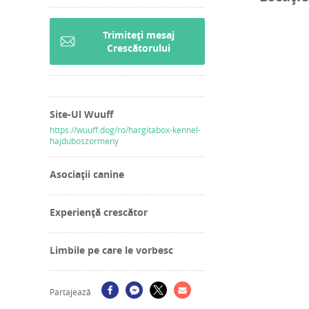
Trimiteți mesaj
Crescătorului
Site-Ul Wuuff
https://wuuff.dog/ro/hargitabox-kennel-
hajduboszormeny
Asociații canine
Experiență crescător
Limbile pe care le vorbesc
Partajează