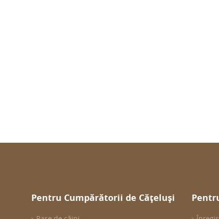
Pentru Cumpărătorii de Cățeluși
Pentru
Rase de câini
Înregis