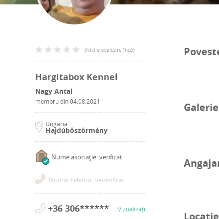
Povest
(
Nici o evaluare încă
)
Hargitabox Kennel
Nagy Antal
membru din
04.08.2021
Galerie
Ungaria
Hajdúböszörmény
Nume asociație: verificat
Angaja
Număr telefon: neverificat
+36 306******
Vizualizați
Locație