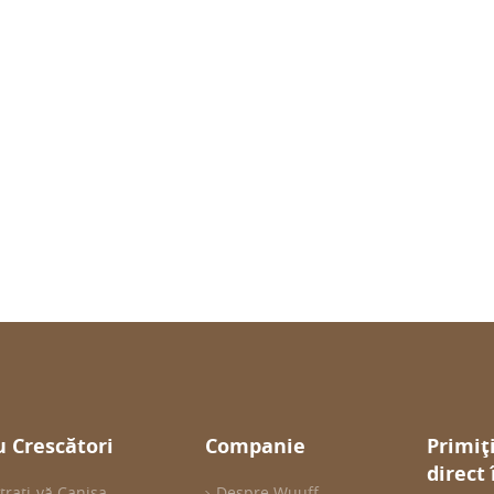
 Crescători
Companie
Primiț
direct
trați-vă Canisa
Despre Wuuff