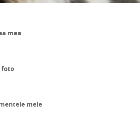
ea mea
 foto
mentele mele