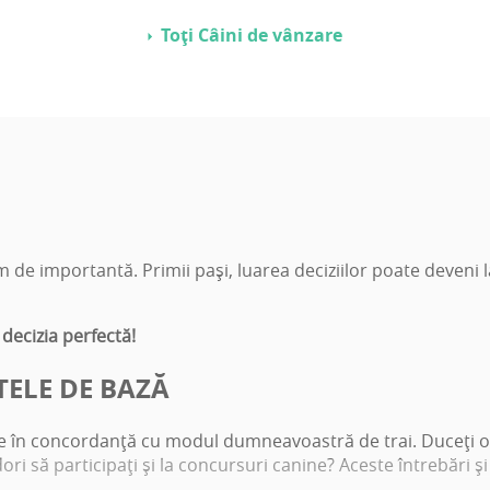
Toți Câini de vânzare
 de importantă. Primii paşi, luarea deciziilor poate deveni l
 decizia perfectă!
TELE DE BAZĂ
te în concordanţă cu modul dumneavoastră de trai. Duceţi o v
dori să participaţi şi la concursuri canine? Aceste întrebări şi 