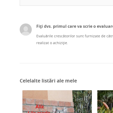
Fiți dvs. primul care va scrie o evaluar
Evaluările crescătorilor sunt furnizate de căt
realizat o achiziție.
Celelalte listări ale mele