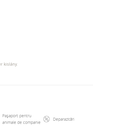
 kislány.
Pașaport pentru
Deparazitări
animale de companie