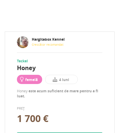
Hargitabox Kennel
Crescător recomandat
Teckel
Honey
femelă
4 luni
Honey
este acum suficient de mare pentru a fi
luat.
PREȚ
1 700 €