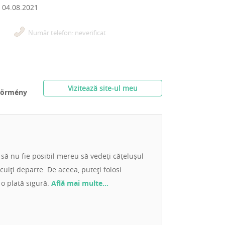
n
04.08.2021
Număr telefon: neverificat
Vizitează site-ul meu
zörmény
 să nu fie posibil mereu să vedeți cățelușul
cuiți departe. De aceea, puteți folosi
 o plată sigură.
Află mai multe…