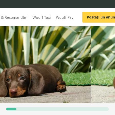
Postați un anun
i & Recomandări
Wuuff Taxi
Wuuff Pay