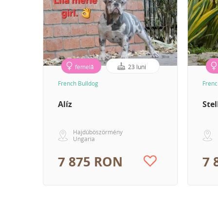
femelă
23 luni
French Bulldog
Frenc
Alíz
Stel
Hajdúböszörmény
Ungaria
7 875 RON
7 