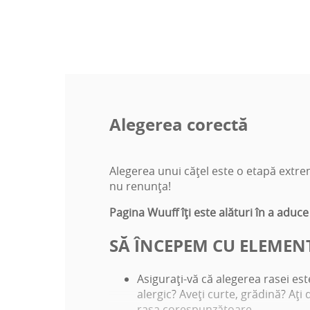
Alegerea corectă
Alegerea unui căţel este o etapă extrem
nu renunţa!
Pagina Wuuff îţi este alături în a aduce
SĂ ÎNCEPEM CU ELEMEN
Asiguraţi-vă că alegerea rasei es
alergic? Aveţi curte, grădină? Aţi 
rasa corespunzătoare.