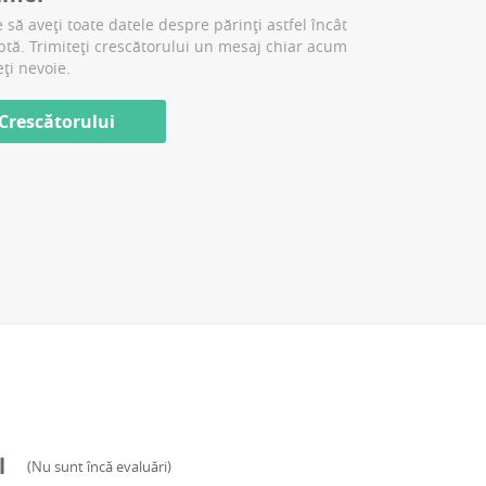
 să aveți toate datele despre părinți astfel încât
aptă. Trimiteți crescătorului un mesaj chiar acum
eți nevoie.
 Crescătorului
l
(
Nu sunt încă evaluări
)