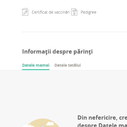
Certificat de vaccinări
Pedigree
Informații despre părinți
Datele mamei
Datele tatălui
Din nefericire, cr
despre
Datele m