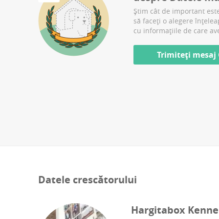
Știm cât de important este
să faceți o alegere înțele
cu informațiile de care av
Trimiteți mesaj
Datele crescătorului
Hargitabox Kenne