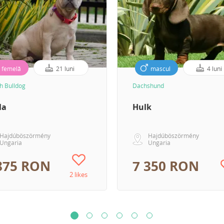
femelă
21 luni
mascul
4 luni
h Bulldog
Dachshund
la
Hulk
Hajdúböszörmény
Hajdúböszörmény
Ungaria
Ungaria
875 RON
7 350 RON
2 likes