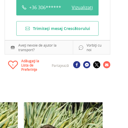
+36 306******
Vizualizați
Trimiteți mesaj Crescătorului
Aveți nevoie de ajutor la
Vorbiți cu
transport?
noi
Adăugați la
Lista de
Partajează
1
Preferințe