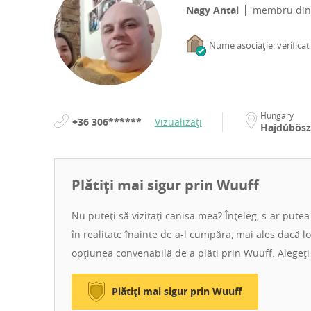
Nagy Antal
membru di
Nume asociație: verificat
Hungary
+36 306******
Vizualizați
Hajdúbös
Plătiți mai sigur prin Wuuff
Nu puteți să vizitați canisa mea? Înțeleg, s-ar putea
în realitate înainte de a-l cumpăra, mai ales dacă lo
opțiunea convenabilă de a plăti prin Wuuff. Alegeți
Plătiți mai sigur prin Wuuff