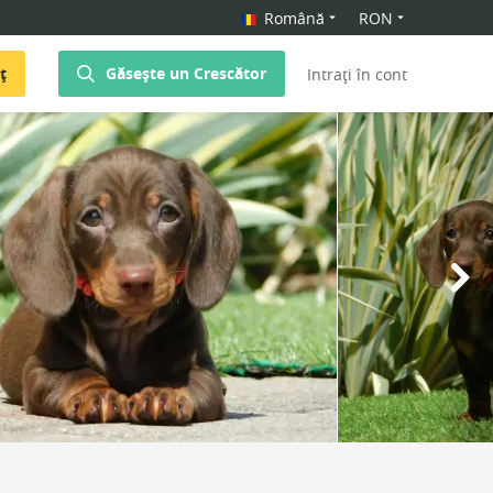
Română
RON
ț
Găsește un Crescător
Intrați în cont