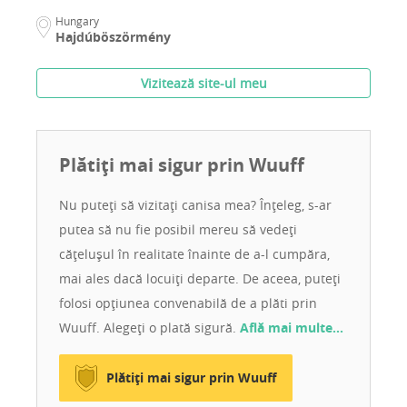
Hungary
Hajdúböszörmény
Vizitează site-ul meu
Plătiți mai sigur prin Wuuff
Nu puteți să vizitați canisa mea? Înțeleg, s-ar
putea să nu fie posibil mereu să vedeți
cățelușul în realitate înainte de a-l cumpăra,
mai ales dacă locuiți departe. De aceea, puteți
folosi opțiunea convenabilă de a plăti prin
Wuuff. Alegeți o plată sigură.
Află mai multe…
Plătiți mai sigur prin Wuuff