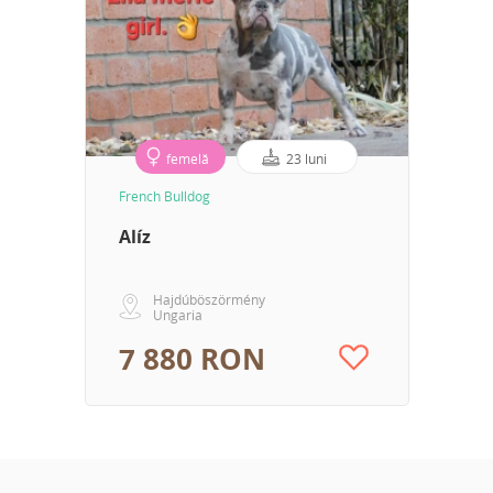
femelă
23 luni
French Bulldog
Alíz
Hajdúböszörmény
Ungaria
7 880 RON