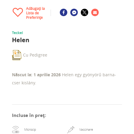
Adăugați la
Lista de
Preferințe
Teckel
Helen
Cu Pedigree
Născut la: 1 aprilie 2026
Helen egy gyönyörű barna-
cser kislány.
Incluse în preț
:
Microcip
Vaccinare