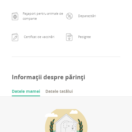
Pașaport pentru animale de
Deparazitări
companie
Certificat de vaccinări
Pedigree
Informații despre părinți
Datele mamei
Datele tatălui