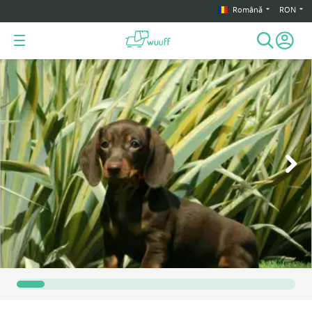
Română
RON