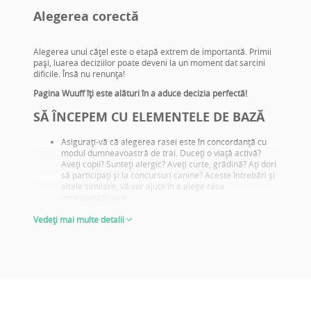
Alegerea corectă
Alegerea unui căţel este o etapă extrem de importantă. Primii
paşi, luarea deciziilor poate deveni la un moment dat sarcini
dificile. Însă nu renunţa!
Pagina Wuuff îţi este alături în a aduce decizia perfectă!
SĂ ÎNCEPEM CU ELEMENTELE DE BAZĂ
Asiguraţi-vă că alegerea rasei este în concordanţă cu
modul dumneavoastră de trai. Duceţi o viaţă activă?
Aveţi copii? Sunteţi alergic? Aveţi curte, grădină? Aţi dori
să participaţi şi la concursuri canine? Aceste întrebări şi
altele similare, vă vor ajuta în a alege rasa
corespunzătoare.
Informaţi-vă despre problemele de sănătate specifice
Vedeți mai multe detalii
rasei şi încercaţi să alegeţi pui din părinţi care deţin
testele de sănătate adecvate.
Căutaţi fotografii cu părinţii, informaţi-vă ce rezultate de
expoziţii deţin aceştia! De reţinut: acestea nu au o
importanţă majoră doar în cazul în care veţi cumpăra
un căţel pentru reproducere ori pentru a fi prezentat în
expoziţiile canine! Rezultatele bune ale expoziţiilor ne
reflectă totodată un aspect fizic corect, adecvat rasei
precum şi temperamentul. Conform acestor aspecte