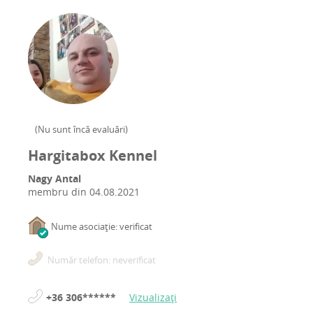
(
Nu sunt încă evaluări
)
Hargitabox Kennel
Nagy Antal
membru din
04.08.2021
Nume asociație: verificat
Număr telefon: neverificat
+36 306******
Vizualizați