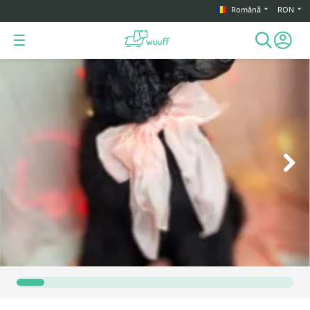
Română
RON