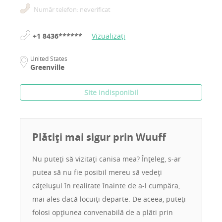
Număr telefon: neverificat
+1 8436******
Vizualizați
United States
Greenville
Site indisponibil
Plătiți mai sigur prin Wuuff
Nu puteți să vizitați canisa mea? Înțeleg, s-ar
putea să nu fie posibil mereu să vedeți
cățelușul în realitate înainte de a-l cumpăra,
mai ales dacă locuiți departe. De aceea, puteți
folosi opțiunea convenabilă de a plăti prin