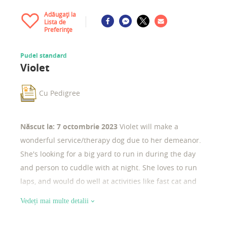
Adăugați la
Lista de
Preferințe
Pudel standard
Violet
Cu Pedigree
Născut la: 7 octombrie 2023
Violet will make a
wonderful service/therapy dog due to her demeanor.
She's looking for a big yard to run in during the day
and person to cuddle with at night. She loves to run
laps, and would do well at activities like fast cat and
agility. She does well with grooming too. Baths are ok,
Vedeți mai multe detalii
and she doesn't mind the blow dryer either. She's
potty trained and crate trained . She's ready to find