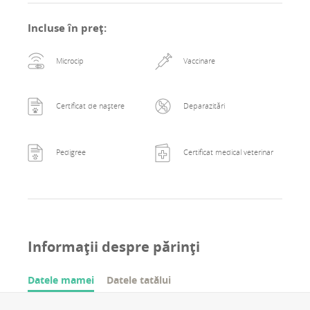
her person and start her new life.
Incluse în preț
:
Microcip
Vaccinare
Certificat de naștere
Deparazitări
Pedigree
Certificat medical veterinar
Informații despre părinți
Datele mamei
Datele tatălui