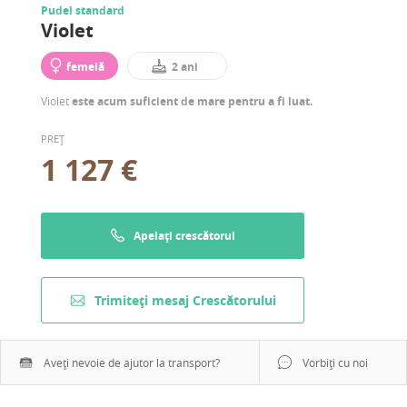
Pudel standard
Violet
femelă
2 ani
Violet
este acum suficient de mare pentru a fi luat.
PREȚ
1 127 €
Apelați crescătorul
Trimiteți mesaj Crescătorului
Aveți nevoie de ajutor la transport?
Vorbiți cu noi