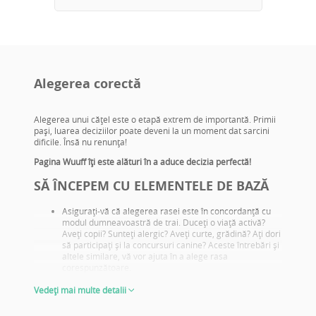
Alegerea corectă
Alegerea unui căţel este o etapă extrem de importantă. Primii
paşi, luarea deciziilor poate deveni la un moment dat sarcini
dificile. Însă nu renunţa!
Pagina Wuuff îţi este alături în a aduce decizia perfectă!
SĂ ÎNCEPEM CU ELEMENTELE DE BAZĂ
Asiguraţi-vă că alegerea rasei este în concordanţă cu
modul dumneavoastră de trai. Duceţi o viaţă activă?
Aveţi copii? Sunteţi alergic? Aveţi curte, grădină? Aţi dori
să participaţi şi la concursuri canine? Aceste întrebări şi
altele similare, vă vor ajuta în a alege rasa
corespunzătoare.
Informaţi-vă despre problemele de sănătate specifice
Vedeți mai multe detalii
rasei şi încercaţi să alegeţi pui din părinţi care deţin
testele de sănătate adecvate.
Căutaţi fotografii cu părinţii, informaţi-vă ce rezultate de