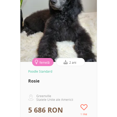
femelă
2 ani
Poodle Standard
Rosie
Greenville
Statele Unite ale Americii
5 686 RON
1 like