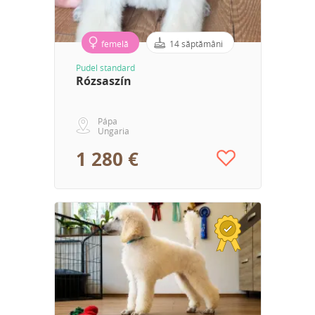
femelă
14 săptămâni
Pudel standard
Rózsaszín
Pápa
Ungaria
1 280 €