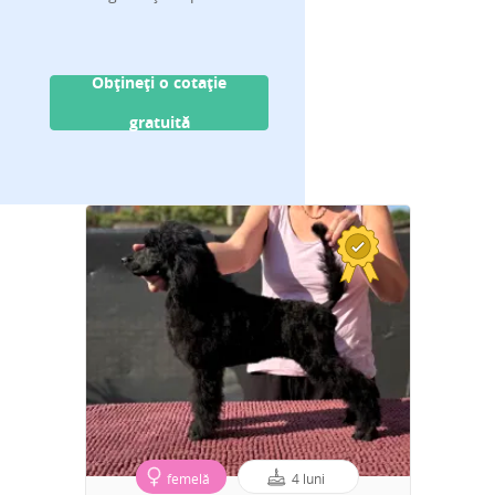
Obțineți o cotație
gratuită
femelă
4 luni