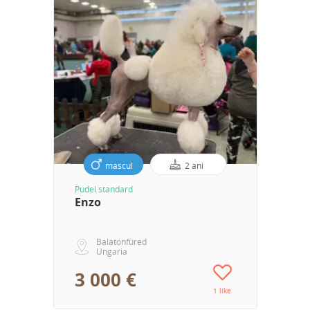
mascul
2 ani
Pudel standard
Enzo
Balatonfüred
Ungaria
3 000 €
1 like