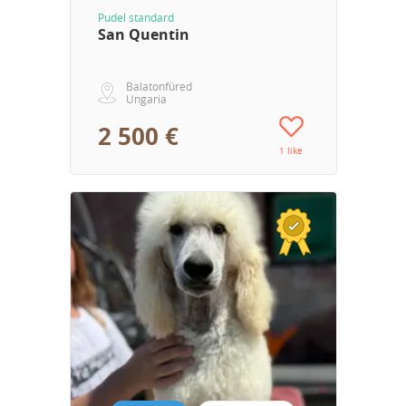
Pudel standard
San Quentin
Balatonfüred
Ungaria
2 500 €
1 like