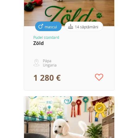
mascul
14 săptămâni
Pudel standard
Zöld
Pápa
Ungaria
1 280 €