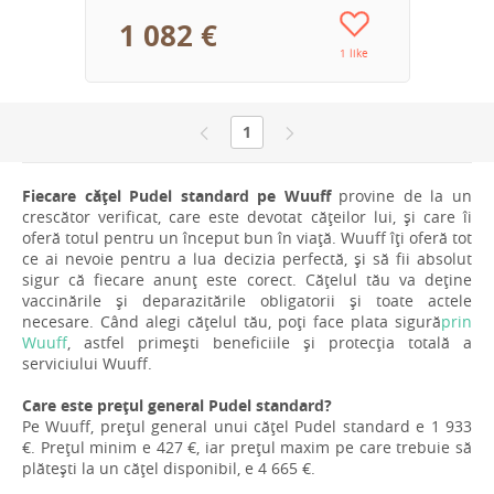
1 082 €
1 like
1
Fiecare cățel Pudel standard pe Wuuff
provine de la un
crescător verificat, care este devotat cățeilor lui, și care îi
oferă totul pentru un început bun în viață. Wuuff îți oferă tot
ce ai nevoie pentru a lua decizia perfectă, și să fii absolut
sigur că fiecare anunț este corect. Cățelul tău va deține
vaccinările și deparazitările obligatorii și toate actele
necesare. Când alegi cățelul tău, poți face plata sigură
prin
Wuuff
, astfel primești beneficiile și protecția totală a
serviciului Wuuff.
Care este prețul general Pudel standard?
Pe Wuuff, prețul general unui cățel Pudel standard e 1 933
€. Prețul minim e 427 €, iar prețul maxim pe care trebuie să
plătești la un cățel disponibil, e 4 665 €.