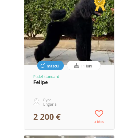
mascul
11 luni
Pudel standard
Felipe
Györ
Ungaria
2 200 €
3 likes