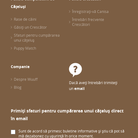
Cățeluși
Înregistrați-vă Canisa
Rase de câini
Întrebări frecvente
Crescători
Găsiți un Crescător
Sfaturi pentru cumpărarea
unui cățeluș
Puppy Match
Companie
Despre Wuuff
Dacă aveți întrebări trimiteți
Blog
un
email
Primiți sfaturi pentru cumpărarea unui cățeluș direct
în email
Sunt de acord să primesc buletine informative și știu că pot să
mă dezabonez cu ușurință în orice moment.