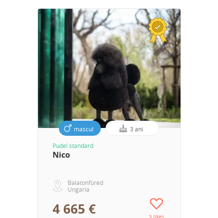
mascul
3 ani
Pudel standard
Nico
Balatonfüred
Ungaria
4 665 €
3 likes