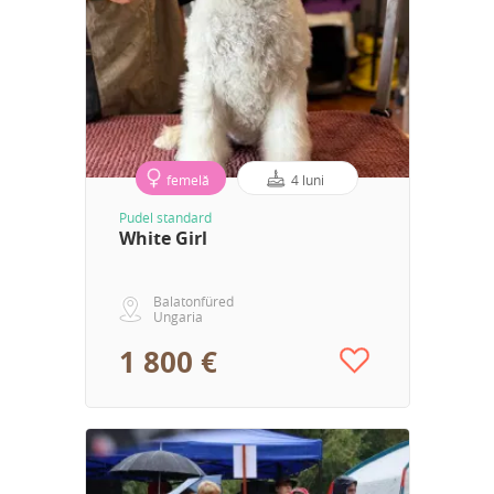
femelă
4 luni
Pudel standard
White Girl
Balatonfüred
Ungaria
1 800 €