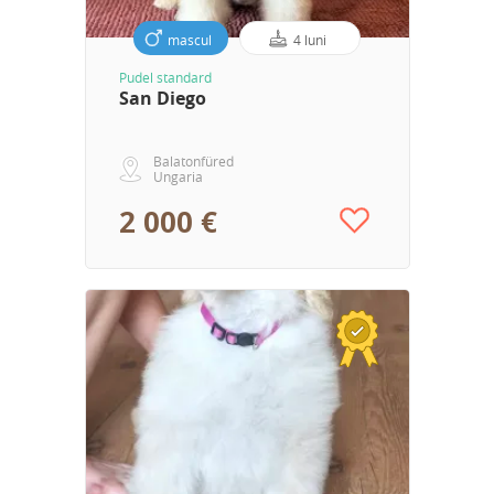
mascul
4 luni
Pudel standard
San Diego
Balatonfüred
Ungaria
2 000 €