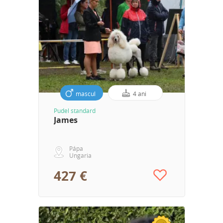
mascul
4 ani
Pudel standard
James
Pápa
Ungaria
427 €