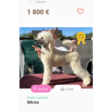
Ungaria
1 800 €
femelă
6 luni
Pudel standard
White