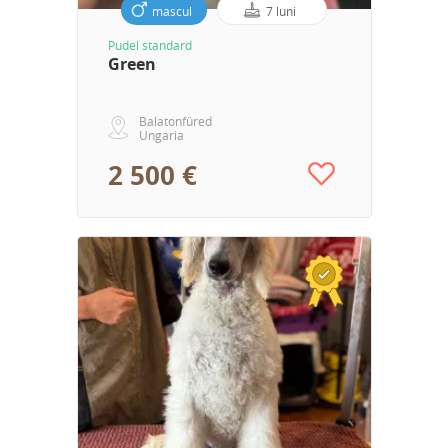
mascul
7 luni
Pudel standard
Green
Balatonfüred
Ungaria
2 500 €