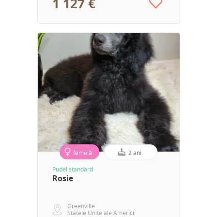
1 127 €
femelă
2 ani
Pudel standard
Rosie
Greenville
Statele Unite ale Americii