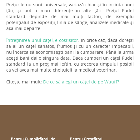
Prețurile nu sunt universale, variază chiar și în incinta unei
țări, și pot fi mari diferențe în alte țări. Prețul Pudel
standard depinde de mai mulți factori, de exemplu
potențialul de expoziții, linia de sânge, analizele medicale și
așa mai departe.
Întreținirea unul cățel, e costisitor
. În orice caz, dacă dorești
să ai un cățel sănătos, frumos și cu un caracter impecabil,
nu încerca să economisești bani la cumpărare. Până la urmă
acești bani dai o singură dată. Dacă cumperi un cățel Pudel
standard la un preț mai ieftin, cu trecerea timpului posibil
că vei avea mai multe cheltuieli la medicul veterinar.
Citește mai mult:
De ce să alegi un cățel de pe Wuuff?
Pentru Cumpărătorii de
Pentru Crescători