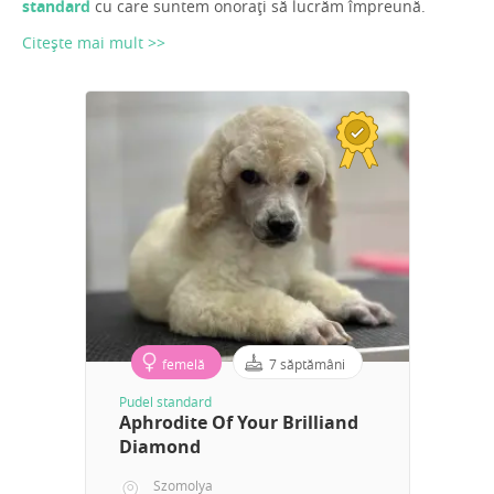
standard
cu care suntem onorați să lucrăm împreună.
Citește mai mult >>
femelă
7 săptămâni
Pudel standard
Aphrodite Of Your Brilliand
Diamond
Szomolya