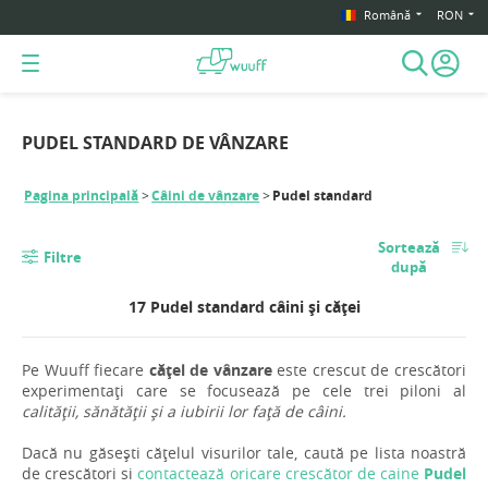
Română
RON
PUDEL STANDARD DE VÂNZARE
Pagina principală
Câini de vânzare
Pudel standard
Sortează
Filtre
după
17 Pudel standard câini și căței
Pe Wuuff fiecare
cățel de vânzare
este crescut de crescători
experimentați care se focusează pe cele trei piloni al
calității, sănătății și a iubirii lor față de câini.
Dacă nu găsești cățelul visurilor tale, caută pe lista noastră
de crescători si
contactează oricare crescător de caine
Pudel