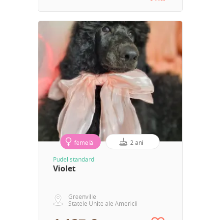
femelă
2 ani
Pudel standard
Violet
Greenville
Statele Unite ale Americii