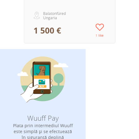
Balatonfüred
Ungaria
1 500 €
1 like
Wuuff Pay
Plata prin intermediul Wuuff
este simplă și se efectuează
în siguranță deplină