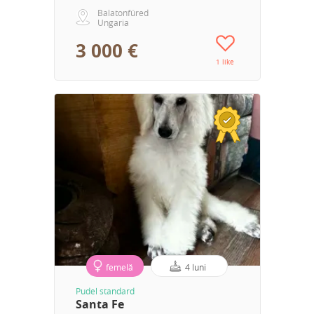
Balatonfüred
Ungaria
3 000 €
1 like
femelă
4 luni
Pudel standard
Santa Fe