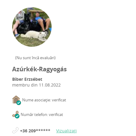
(
Nu sunt încă evaluări
)
Azúrkék-Ragyogás
Biber Erzsébet
membru din
11.08.2022
Nume asociație: verificat
Număr telefon: verificat
+36 209******
Vizualizați