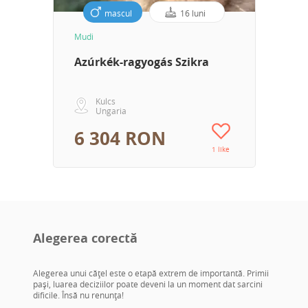
mascul
16 luni
Mudi
Azúrkék-ragyogás Szikra
Kulcs
Ungaria
6 304 RON
1 like
Alegerea corectă
Alegerea unui căţel este o etapă extrem de importantă. Primii
paşi, luarea deciziilor poate deveni la un moment dat sarcini
dificile. Însă nu renunţa!