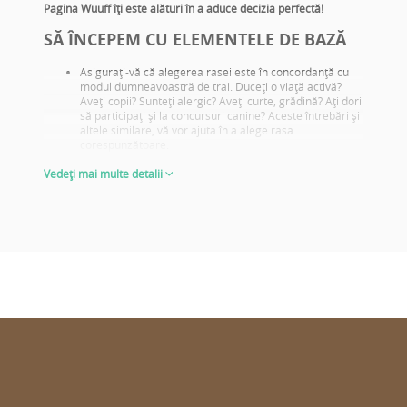
Pagina Wuuff îţi este alături în a aduce decizia perfectă!
SĂ ÎNCEPEM CU ELEMENTELE DE BAZĂ
Asiguraţi-vă că alegerea rasei este în concordanţă cu
modul dumneavoastră de trai. Duceţi o viaţă activă?
Aveţi copii? Sunteţi alergic? Aveţi curte, grădină? Aţi dori
să participaţi şi la concursuri canine? Aceste întrebări şi
altele similare, vă vor ajuta în a alege rasa
corespunzătoare.
Informaţi-vă despre problemele de sănătate specifice
Vedeți mai multe detalii
rasei şi încercaţi să alegeţi pui din părinţi care deţin
testele de sănătate adecvate.
Căutaţi fotografii cu părinţii, informaţi-vă ce rezultate de
expoziţii deţin aceştia! De reţinut: acestea nu au o
importanţă majoră doar în cazul în care veţi cumpăra
un căţel pentru reproducere ori pentru a fi prezentat în
expoziţiile canine! Rezultatele bune ale expoziţiilor ne
reflectă totodată un aspect fizic corect, adecvat rasei
precum şi temperamentul. Conform acestor aspecte
veţi putea deduce cu aproximaţie cum va arăta căţelul
din respectivii părinţi, la maturitate.
Cea mai clară imagine a unui căţel pentru a ne putea
imagina cu aproximaţie cum va arăta la maturitate o
putem avea când acesta are vârsta de 6-8 săptămâni.
ALEGEŢI CU ÎNŢELEPCIUNE ŞI PE BAZĂ DE INFORMAŢII