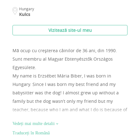
Hungary
Kulcs
Vizitează site-ul meu
Mă ocup cu creșterea câinilor de 36 ani, din 1990.
Sunt membru al Magyar Ebtenyésztők Országos
Egyesülete.
My name is Erzsébet Mária Biber, I was born in
Hungary. Since I was born my best friend and my
babysitter was the dog! I almost grew up without a
family but the dog wasn’t only my friend but my
teacher, because who I am and what I do is because of
them, so I know it since I was a child that I interested
Vedeți mai multe detalii
in the most in the whole world is that I want to learn
Traduceți în Română
how to speak with them and help them to navigate in