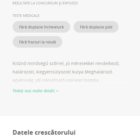
REZULTATE LA CONCURSURI ȘI EXPOZIȚII
TESTE MEDICALE
Fără displazie încheietură
Fără displazie șold
Fără fracturi la rotulă
Kitűnő minőségű szőrrel, jó méretekkel rendelkező,
határozott, kiegyensúlyozott kutya.Meghatározó
egyéniség, jól irányítható szeretet bomba.
Vedeți mai multe detalii
Datele crescătorului