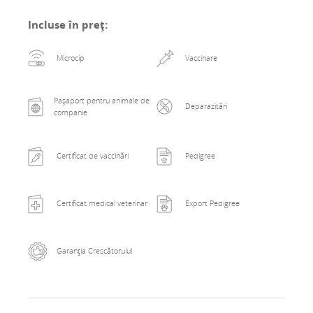
Incluse în preț
:
Microcip
Vaccinare
Pașaport pentru animale de
Deparazitări
companie
Certificat de vaccinări
Pedigree
Certificat medical veterinar
Export Pedigree
Garanția Crescătorului