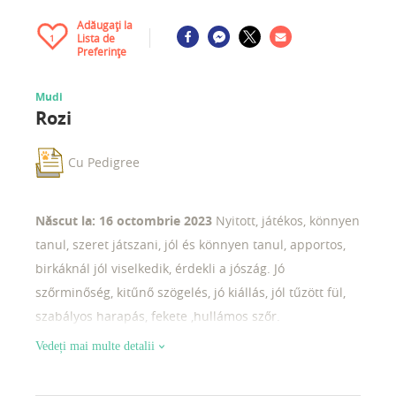
Adăugați la
Lista de
1
Preferințe
Mudi
Rozi
Cu Pedigree
Născut la: 16 octombrie 2023
Nyitott, játékos, könnyen
tanul, szeret játszani, jól és könnyen tanul, apportos,
birkáknál jól viselkedik, érdekli a jószág. Jó
szőrminőség, kitűnő szögelés, jó kiállás, jól tűzött fül,
szabályos harapás, fekete ,hullámos szőr.
Vedeți mai multe detalii